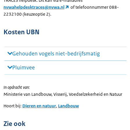
TRACES helpdesk. Dit kan via e-mailadres
nvwahelpdesktraces@nvwa.nl
of telefoonnummer 088-
2232100 (keuzeoptie 2).
Kosten UBN
Gehouden vogels niet-bedrijfsmatig
Pluimvee
In opdracht van:
Ministerie van Landbouw, Visserij, Voedselzekerheid en Natuur
Hoort bij:
Dieren en natuur
,
Landbouw
Zie ook