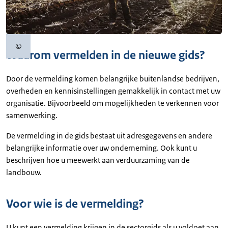
©
Copyrightinformatie
Waarom vermelden in de nieuwe gids?
Door de vermelding komen belangrijke buitenlandse bedrijven,
overheden en kennisinstellingen gemakkelijk in contact met uw
organisatie. Bijvoorbeeld om mogelijkheden te verkennen voor
samenwerking.
De vermelding in de gids bestaat uit adresgegevens en andere
belangrijke informatie over uw onderneming. Ook kunt u
beschrijven hoe u meewerkt aan verduurzaming van de
landbouw.
Voor wie is de vermelding?
U kunt een vermelding krijgen in de sectorgids als u voldoet aan