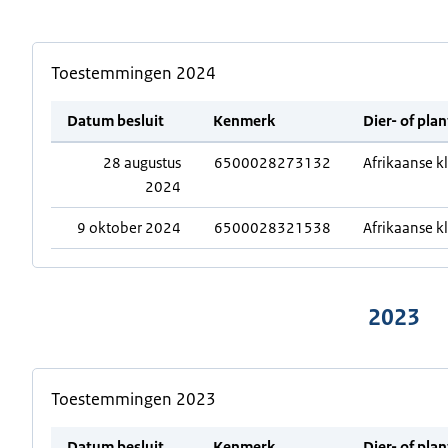
Toestemmingen 2024
Datum besluit
Kenmerk
Dier- of pla
28 augustus
6500028273132
Afrikaanse k
2024
9 oktober 2024
6500028321538
Afrikaanse k
2023
Toestemmingen 2023
Datum besluit
Kenmerk
Dier- of pla