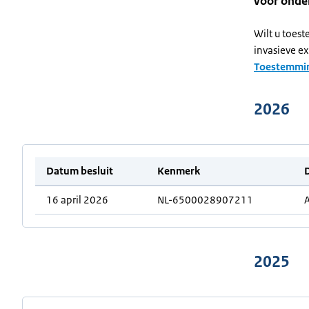
voor onde
Wilt u toes
invasieve ex
Toestemmin
2026
Datum besluit
Kenmerk
D
16 april 2026
NL-6500028907211
A
2025