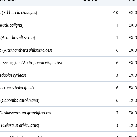
 (
Echhornia crassipes
)
40
EX 
Acacia saligna
)
1
EX 
(
Ailanthus altissima
)
1
EX 
d (
Alternanthera philoxeroides
)
6
EX 
bezemgras (
Andropogon virginicus
)
6
EX 
sclepias syriaca
)
3
EX 
accharis halimifolia
)
6
EX 
(
Cabomba caroliniana
)
6
EX 
Cardiospermum grandiflorum
)
3
EX 
 (
Celastrus orbiculatus
)
3
EX 