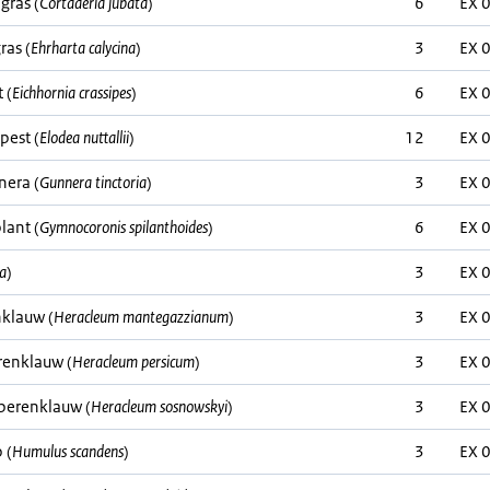
ras (
Cortaderia jubata
)
6
EX 
ras (
Ehrharta calycina
)
3
EX 
 (
Eichhornia crassipes
)
6
EX 
pest (
Elodea nuttallii
)
12
EX 
era (
Gunnera tinctoria
)
3
EX 
lant (
Gymnocoronis spilanthoides
)
6
EX 
ea
)
3
EX 
klauw (
Heracleum mantegazzianum
)
3
EX 
renklauw (
Heracleum persicum
)
3
EX 
berenklauw (
Heracleum sosnowskyi
)
3
EX 
 (
Humulus scandens
)
3
EX 