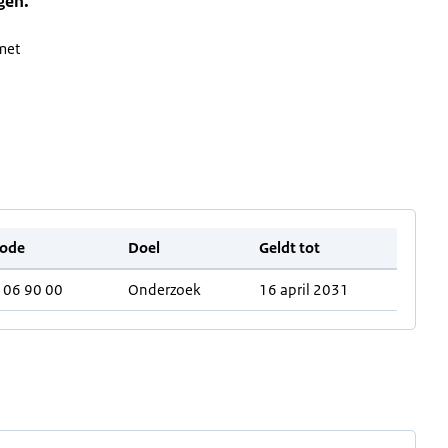
gen.
met
ode
Doel
Geldt tot
106 90 00
Onderzoek
16 april 2031