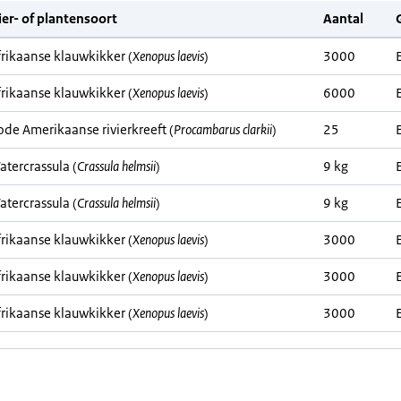
ier- of plantensoort
Aantal
frikaanse klauwkikker (
Xenopus laevis
)
3000
frikaanse klauwkikker (
Xenopus laevis
)
6000
ode Amerikaanse rivierkreeft (
Procambarus clarkii
)
25
atercrassula (
Crassula helmsii
)
9 kg
atercrassula (
Crassula helmsii
)
9 kg
frikaanse klauwkikker (
Xenopus laevis
)
3000
frikaanse klauwkikker (
Xenopus laevis
)
3000
frikaanse klauwkikker (
Xenopus laevis
)
3000