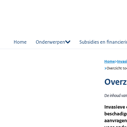
r de
tent
Home
Onderwerpen
Subsidies en financier
Home
Invas
Overzicht t
Overz
De inhoud van
Invasieve 
beschadig
aanvragen