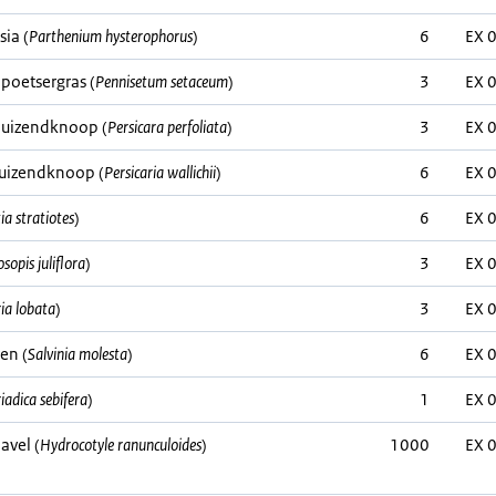
ia (
Parthenium hysterophorus
)
6
EX 
poetsergras (
Pennisetum setaceum
)
3
EX 
duizendknoop (
Persicara perfoliata
)
3
EX 
uizendknoop (
Persicaria wallichii
)
6
EX 
tia stratiotes
)
6
EX 
sopis juliflora
)
3
EX 
ia lobata
)
3
EX 
en (
Salvinia molesta
)
6
EX 
riadica sebifera
)
1
EX 
avel (
Hydrocotyle ranunculoides
)
1000
EX 