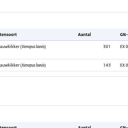
ntensoort
Aantal
GN-
lauwkikker (
Xenopus laevis
)
301
EX 
lauwkikker (
Xenopus laevis
)
143
EX 
ntensoort
Aantal
GN-