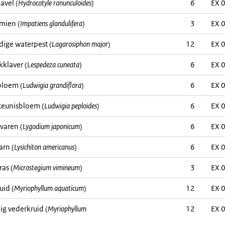
avel (
Hydrocotyle ranunculoides
)
6
EX 
mien (
Impatiens glandulifera
)
3
EX 
dige waterpest (
Lagarosiphon major
)
12
EX 
kklaver (
Lespedeza cuneata
)
6
EX 
bloem (
Ludwigia grandiflora
)
6
EX 
teunisbloem (
Ludwigia peploides
)
6
EX 
varen (
Lygodium japonicum
)
6
EX 
rn (
Lysichiton americanus
)
6
EX 
ras (
Microstegium vimineum
)
3
EX 
uid (
Myriophyllum aquaticum
)
12
EX 
ig vederkruid (
Myriophyllum
12
EX 