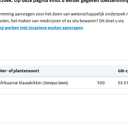
rzoek. Op deze pagina vindt u eerder gegeven toestemmin
temming aanvragen voor het doen van wetenschappelijk onderzoek 
oten, het maken van medicijnen of ex situ bewaren? Dit doet u via
g werken met invasieve exoten aanvragen
.
ier- of plantensoort
GN-c
frikaanse klauwkikker (
Xenopus laevis
)
500
EX 0