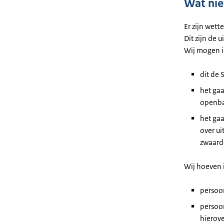
Wat ni
Er zijn wet
Dit zijn de 
Wij mogen i
dit de 
het gaa
openba
het gaa
over ui
zwaard
Wij hoeven 
persoo
persoon
hierove