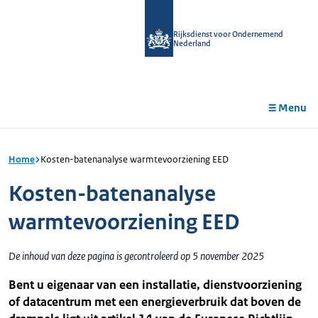
r de
tent
Rijksdienst voor Ondernemend
Nederland
Menu
Home
Kosten-batenanalyse warmtevoorziening EED
Kosten-batenanalyse
warmtevoorziening EED
De inhoud van deze pagina is gecontroleerd op 5 november 2025
Bent u eigenaar van een installatie, dienstvoorziening
of datacentrum met een energieverbruik dat boven de