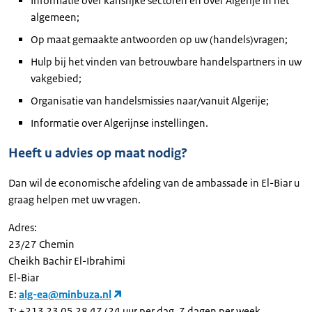
Informatie over kansrijke sectoren en over Algerije in het
algemeen;
Op maat gemaakte antwoorden op uw (handels)vragen;
Hulp bij het vinden van betrouwbare handelspartners in uw
vakgebied;
Organisatie van handelsmissies naar/vanuit Algerije;
Informatie over Algerijnse instellingen.
Heeft u advies op maat nodig?
Dan wil de economische afdeling van de ambassade in El-Biar u
graag helpen met uw vragen.
Adres:
23/27 Chemin
Cheikh Bachir El-Ibrahimi
El-Biar
E:
alg-ea@minbuza.nl
T: +213 23 05 28 47 (24 uur per dag, 7 dagen per week