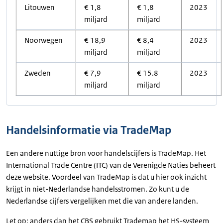
Litouwen
€ 1,8
€ 1,8
2023
miljard
miljard
Noorwegen
€ 18,9
€ 8,4
2023
miljard
miljard
Zweden
€ 7,9
€ 15.8
2023
miljard
miljard
Handelsinformatie via TradeMap
Een andere nuttige bron voor handelscijfers is TradeMap. Het
International Trade Centre (ITC) van de Verenigde Naties beheert
deze website. Voordeel van TradeMap is dat u hier ook inzicht
krijgt in niet-Nederlandse handelsstromen. Zo kunt u de
Nederlandse cijfers vergelijken met die van andere landen.
Let op: anders dan het CBS gebruikt Trademap het HS-systeem