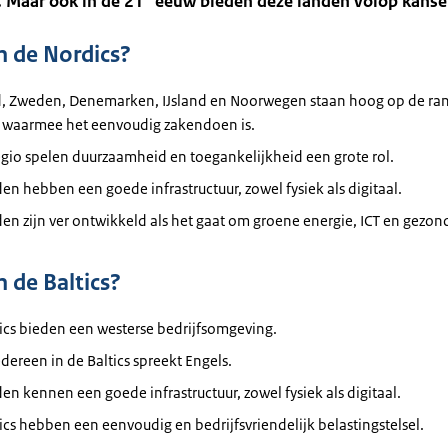
 Maar ook in de 21
eeuw bieden deze landen volop kanse
 de Nordics?
d, Zweden, Denemarken, IJsland en Noorwegen staan hoog op de rang
 waarmee het eenvoudig zakendoen is.
egio spelen duurzaamheid en toegankelijkheid een grote rol.
en hebben een goede infrastructuur, zowel fysiek als digitaal.
en zijn ver ontwikkeld als het gaat om groene energie, ICT en gezon
de Baltics?
ics bieden een westerse bedrijfsomgeving.
edereen in de Baltics spreekt Engels.
en kennen een goede infrastructuur, zowel fysiek als digitaal.
ics hebben een eenvoudig en bedrijfsvriendelijk belastingstelsel.