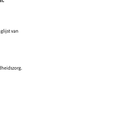
n.
lijst van
dheidszorg.