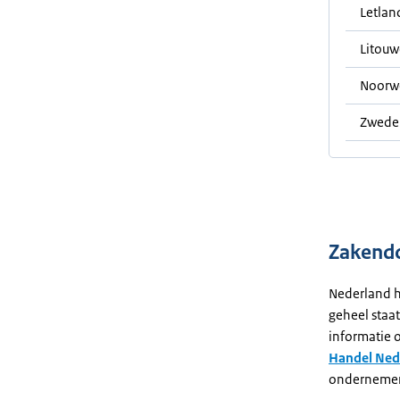
Letlan
Litou
Noorw
Zwede
Zakendo
Nederland he
geheel staa
informatie o
Handel Nede
ondernemers