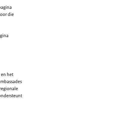
 pagina
voor die
agina
en het
 ambassades
 regionale
ondersteunt