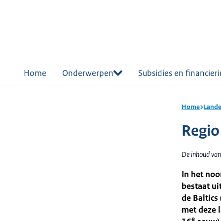
r de
tent
Home
Onderwerpen
Subsidies en financier
Home
Lande
Regio
De inhoud van
In het noo
bestaat ui
de Baltics
met deze l
e