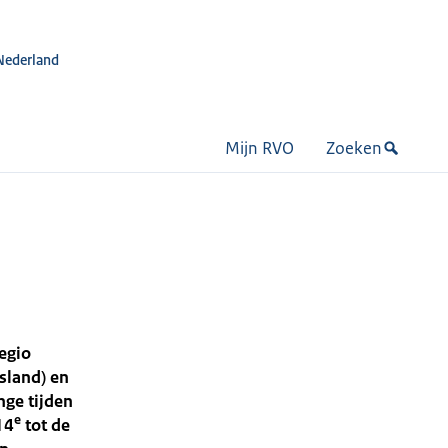
Nederland
Mijn RVO
Zoeken
egio
sland) en
nge tijden
e
14
tot de