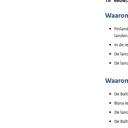
16
eeuw).
Waarom
Finlan
landen
In de r
De land
De land
Waarom 
De Balt
Bijna i
De land
De Balt