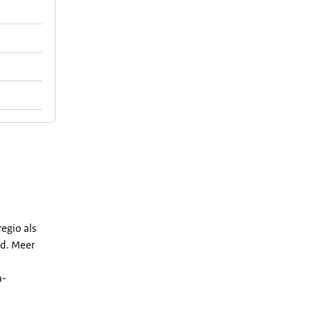
egio als
nd. Meer
a-