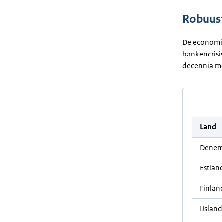
Robuus
De economie 
bankencrisi
decennia me
Land
Denem
Estlan
Finlan
IJsland