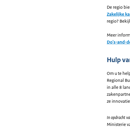
De regio bie
Zakelijke ka
regio? Beki
Meer informa
Do's-and-do
Hulp va
Om u te help
Regional Bu
in alle 8 l
zakenpartne
ze innovati
In opdracht va
Ministerie 