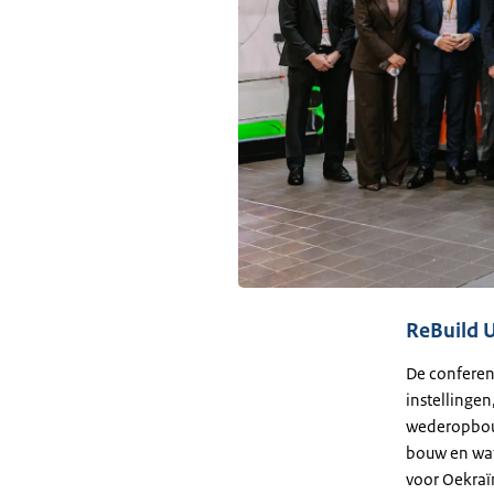
ReBuild 
De conferen
instellinge
wederopbouw
bouw en wat
voor Oekraï