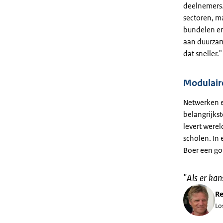
deelnemers.
sectoren, m
bundelen en
aan duurzam
dat sneller."
Modulair
Netwerken e
belangrijks
levert were
scholen. In
Boer een go
"
Als er kan
Re
Lo