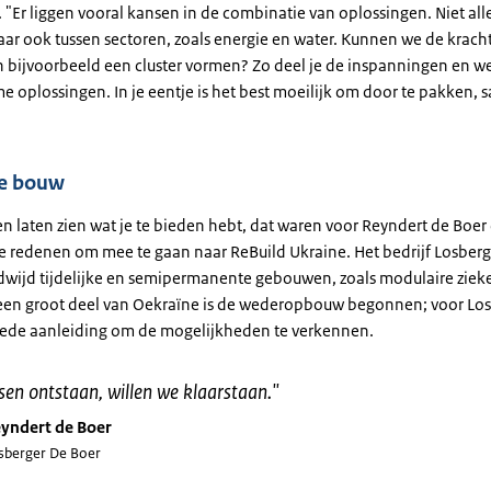
 "Er liggen vooral kansen in de combinatie van oplossingen. Niet al
aar ook tussen sectoren, zoals energie en water. Kunnen we de krach
 bijvoorbeeld een cluster vormen? Zo deel je de inspanningen en w
e oplossingen. In je eentje is het best moeilijk om door te pakken, 
e bouw
n laten zien wat je te bieden hebt, dat waren voor Reyndert de Boer
te redenen om mee te gaan naar ReBuild Ukraine. Het bedrijf Losber
ldwijd tijdelijke en semipermanente gebouwen, zoals modulaire zie
 een groot deel van Oekraïne is de wederopbouw begonnen; voor Lo
ede aanleiding om de mogelijkheden te verkennen.
sen ontstaan, willen we klaarstaan.
"
yndert de Boer
sberger De Boer