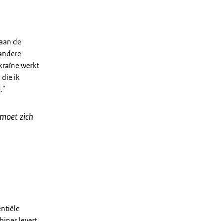
 aan de
 andere
kraïne werkt
die ik
."
 moet zich
entiële
bines levert.