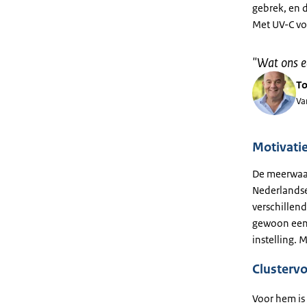
gebrek, en d
Met UV-C vo
"
Wat ons ec
T
Va
Motivati
De meerwaar
Nederlandse
verschillend
gewoon eens
instelling. 
Clusterv
Voor hem is 