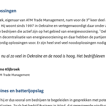
ssingen
e
oek, eigenaar van ATM Trade Management, nam voor de 3
keer deel
. Hij woont sinds 1997 in Oekraïne en vertegenwoordigt daar onder
 bedrijven die actief zijn op het gebied van energievoorziening. "Oe
n decentralisatie van energievoorziening en daar hebben de partijen 
rdig oplossingen voor. Er zijn heel snel veel noodoplossingen nodig
 nu al zo veel in Oekraïne en de nood is hoog. Het bedrijfsleven
no Klijbroek
M Trade Management
nes en batterijopslag
 hij er dus vooral om bedrijven te begeleiden in gesprekken met pot
lanten. Zoals het bedrijf Business in Wind, dat gereviseerde windtur