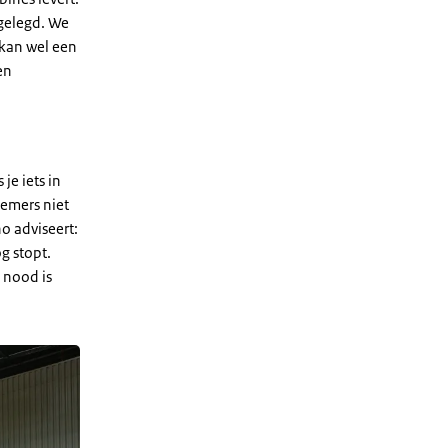
 gelegd. We
 kan wel een
en
je iets in
nemers niet
o adviseert:
g stopt.
 nood is