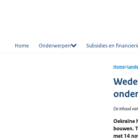
r de
tent
Home
Onderwerpen
Subsidies en financier
Home
Lande
Weder
onder
De inhoud van
Oekraïne h
bouwen. Ti
met 14 no