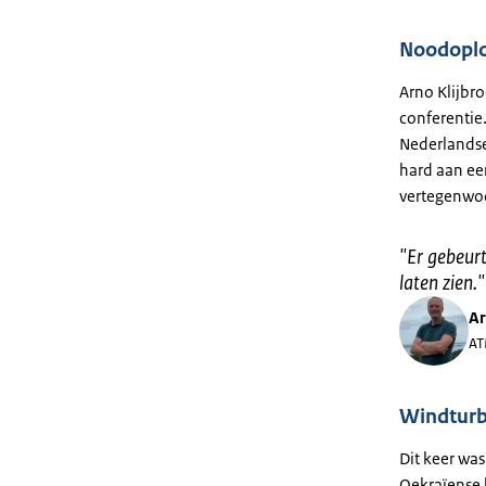
Noodoplo
Arno Klijbr
conferentie
Nederlandse
hard aan ee
vertegenwoo
"
Er gebeurt
laten zien.
"
Ar
AT
Windturbi
Dit keer was
Oekraïense k