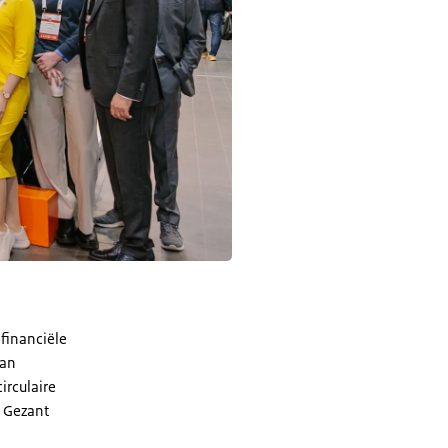
financiële
aan
irculaire
l Gezant