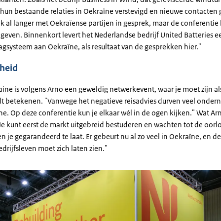
 hun bestaande relaties in Oekraïne verstevigd en nieuwe contacten
ijk al langer met Oekraïense partijen in gesprek, maar de conferentie
e geven. Binnenkort levert het Nederlandse bedrijf United Batteries e
agsysteem aan Oekraïne, als resultaat van de gesprekken hier."
rheid
ine is volgens Arno een geweldig netwerkevent, waar je moet zijn als 
lt betekenen. "Vanwege het negatieve reisadvies durven veel onder
e. Op deze conferentie kun je elkaar wél in de ogen kijken." Wat Arn
"Je kunt eerst de markt uitgebreid bestuderen en wachten tot de oorlo
 je gegarandeerd te laat. Er gebeurt nu al zo veel in Oekraïne, en de
drijfsleven moet zich laten zien."