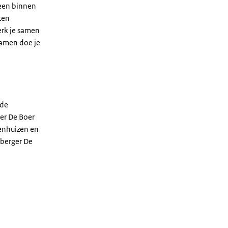
leen binnen
ten
erk je samen
samen doe je
 de
ger De Boer
kenhuizen en
sberger De