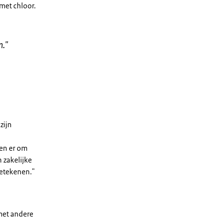
 met chloor.
n.
"
zijn
ren er om
 zakelijke
 betekenen."
 met andere