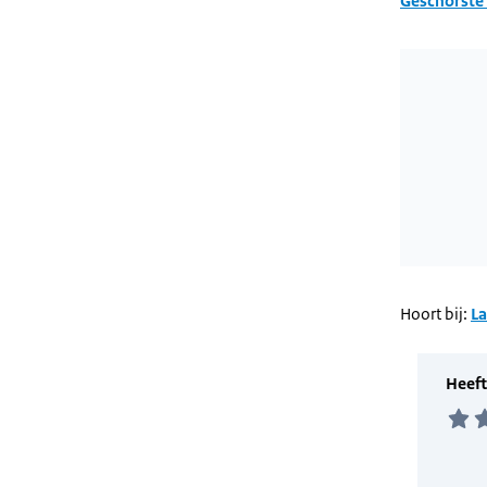
Geschorste 
Wordt gela
Hoort bij:
L