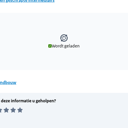
en geschrapte intermediairs
Wordt geladen
den
andbouw