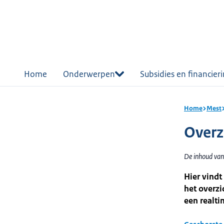
r de
tent
Home
Onderwerpen
Subsidies en financier
Home
Mest
Overz
De inhoud van 
Hier vindt
het overzi
een realti