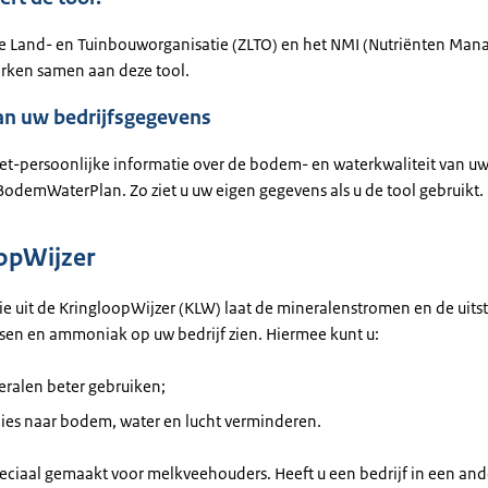
ke Land- en Tuinbouworganisatie (ZLTO) en het NMI (Nutriënten Ma
werken samen aan deze tool.
an uw bedrijfsgegevens
iet-persoonlijke informatie over de bodem- en waterkwaliteit van uw
sBodemWaterPlan. Zo ziet u uw eigen gegevens als u de tool gebruikt
oopWijzer
ie uit de KringloopWijzer (KLW) laat de mineralenstromen en de uits
sen en ammoniak op uw bedrijf zien. Hiermee kunt u:
eralen beter gebruiken;
lies naar bodem, water en lucht verminderen.
speciaal gemaakt voor melkveehouders. Heeft u een bedrijf in een and