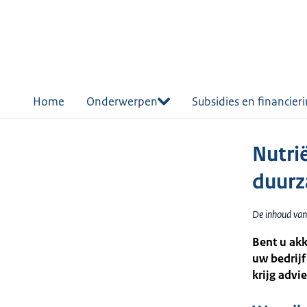
r de
tent
Home
Onderwerpen
Subsidies en financier
Nutri
duur
De inhoud van
Bent u ak
uw bedrij
krijg advi