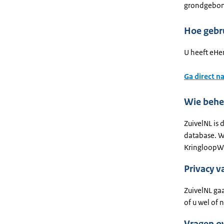
grondgebon
Hoe gebr
U heeft eHe
Ga direct n
Wie behe
ZuivelNL is 
database. W
KringloopWi
Privacy v
ZuivelNL gaa
of u wel of 