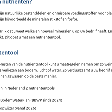
n nutriënten?
zijn natuurlijke bestanddelen en onmisbare voedingsstoffen voor pl
ijn bijvoorbeeld de mineralen stikstof en fosfor.
grijk dat u weet welke en hoeveel mineralen u op uw bedrijf heeft. En
t. Dit doet u met een nutriëntentool.
tentool
omsten van de nutriëntentool kunt u maatregelen nemen om zo wein
e verliezen aan bodem, lucht of water. Zo verduurzaamt u uw bedrijf 
er en gewassen op de beste manier.
n in Nederland 2 nutriëntentools:
fsBodemWaterPlan (BBWP sinds 2024)
oopwijzer (vanaf 2026)