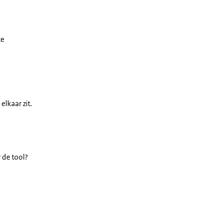
te
lkaar zit.
 de tool?