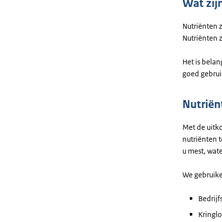
Wat zij
Nutriënten 
Nutriënten z
Het is belan
goed gebruik
Nutriën
Met de uitk
nutriënten t
u mest, wat
We gebruike
Bedrij
Kringl