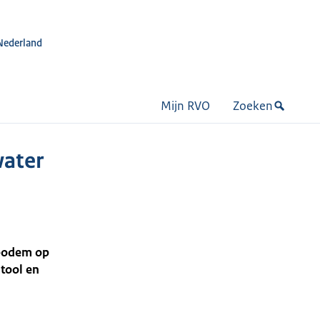
Nederland
Mijn RVO
Zoeken
water
 bodem op
tool en