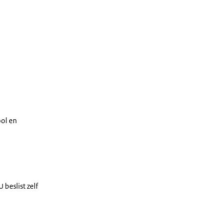
ool en
 beslist zelf