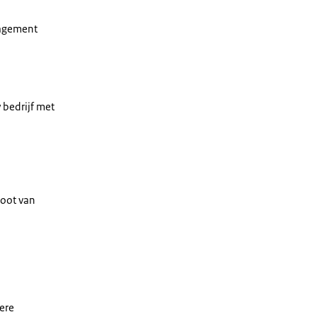
nagement
 bedrijf met
.
toot van
ere