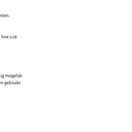
anten.
 hoe u ze
ig mogelijk
en gebruikt