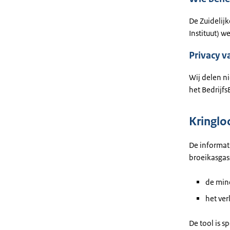
De Zuidelij
Instituut) 
Privacy v
Wij delen n
het Bedrijf
Kringl
De informat
broeikasgas
de min
het ver
De tool is 