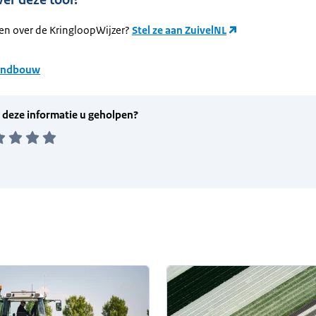
er deze tool?
gen over de KringloopWijzer?
Stel ze aan ZuivelNL
andbouw