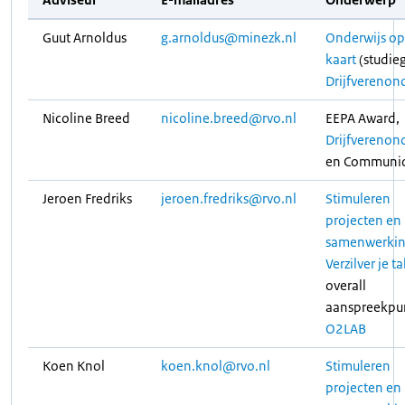
Guut Arnoldus
g.arnoldus@minezk.nl
Onderwijs op
kaart
(studieg
Drijfverenon
Nicoline Breed
nicoline.breed@rvo.nl
EEPA Award,
Drijfverenon
en Communic
Jeroen Fredriks
jeroen.fredriks@rvo.nl
Stimuleren
projecten en
samenwerki
Verzilver je t
overall
aanspreekpu
O2LAB
Koen Knol
koen.knol@rvo.nl
Stimuleren
projecten en