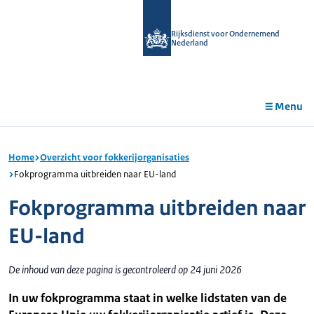
r de
tent
Rijksdienst voor Ondernemend
Nederland
Menu
Home
Overzicht voor fokkerijorganisaties
Fokprogramma uitbreiden naar EU-land
Fokprogramma uitbreiden naar
EU-land
De inhoud van deze pagina is gecontroleerd op 24 juni 2026
In uw fokprogramma staat in welke lidstaten van de