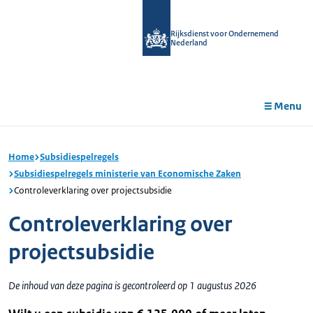
r de
tent
Rijksdienst voor Ondernemend
Nederland
Menu
Home
Subsidiespelregels
Subsidiespelregels ministerie van Economische Zaken
Controleverklaring over projectsubsidie
Controleverklaring over
projectsubsidie
De inhoud van deze pagina is gecontroleerd op 1 augustus 2026