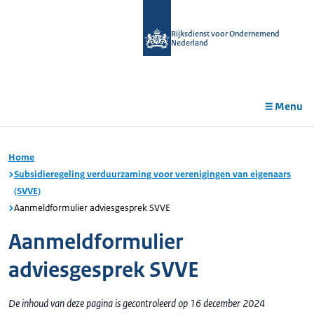
r de
tent
Rijksdienst voor Ondernemend
Nederland
Menu
Home
Subsidieregeling verduurzaming voor verenigingen van eigenaars
(SVVE)
Aanmeldformulier adviesgesprek SVVE
Aanmeldformulier
adviesgesprek SVVE
De inhoud van deze pagina is gecontroleerd op 16 december 2024