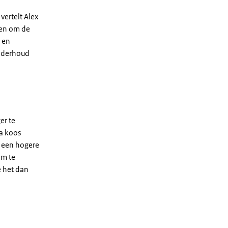
vertelt Alex
 en om de
 en
nderhoud
er te
ta koos
e een hogere
om te
 het dan