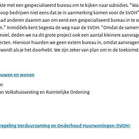
te met een gespecialiseerd bureau om te kijken naar subsidies. “Waa
oop bedrijven niet eens dat ze in aanmerking komen voor de SVOH”
raad anderen daarom aan om eerst een gespecialiseerd bureau in te 
n.” Inmiddels kent Segesta de weg naar de SVOH. “Omdat de same
viel, deden we na dit grote project ook een aantal kleinere aanvrag
ecten. Hiervoor huurden we geen extern bureau in, omdat aanvragen
wordt als je het doorhebt. We zijn zeker van plan om in de toekomst
ouwen en wonen
n:
van Volkshuisvesting en Ruimtelijke Ordening
eregeling Verduurzaming en Onderhoud Huurwoningen (SVOH)