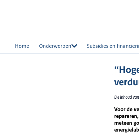
r de
tent
Home
Onderwerpen
Subsidies en financier
“Hoge
verdu
De inhoud van
Voor de ve
repareren,
meteen goe
energielab