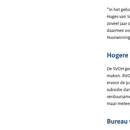
“In het geb
Huges van S
zoveel jaar
daarmee oo
Huurwoninge
Hogere s
De SVOH gee
maken. RVO 
ervoor de pu
subsidie dan
verduurzam
maar metee
Bureau 