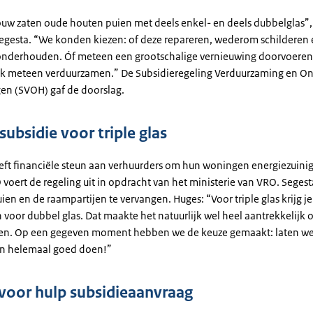
ouw zaten oude houten puien met deels enkel- en deels dubbelglas”, 
egesta. “We konden kiezen: of deze repareren, wederom schilderen
 onderhouden. Óf meteen een grootschalige vernieuwing doorvoeren
k meteen verduurzamen.” De Subsidieregeling Verduurzaming en O
n (SVOH) gaf de doorslag.
ubsidie voor triple glas
ft financiële steun aan verhuurders om hun woningen energiezuinig
voert de regeling uit in opdracht van het ministerie van VRO. Seges
ien en de raampartijen te vervangen. Huges: “Voor triple glas krijg j
 voor dubbel glas. Dat maakte het natuurlijk wel heel aantrekkelijk 
en. Op een gegeven moment hebben we de keuze gemaakt: laten we
n helemaal goed doen!”
voor hulp subsidieaanvraag