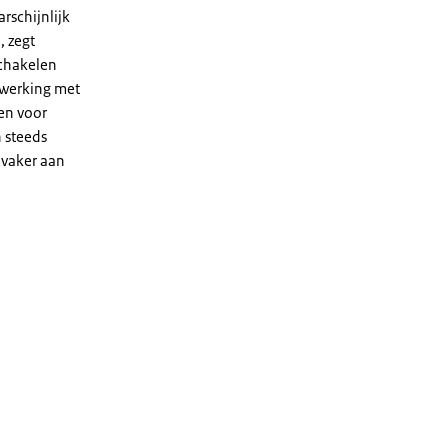
rschijnlijk
, zegt
schakelen
nwerking met
en voor
 steeds
 vaker aan