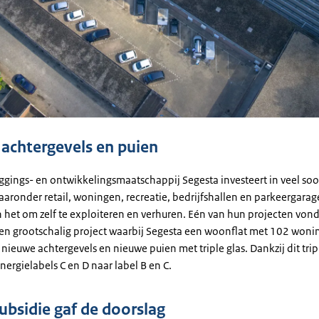
achtergevels en puien
eggings- en ontwikkelingsmaatschappij Segesta investeert in veel so
aronder retail, woningen, recreatie, bedrijfshallen en parkeergarag
 het om zelf te exploiteren en verhuren. Eén van hun projecten vond 
en grootschalig project waarbij Segesta een woonflat met 102 won
nieuwe achtergevels en nieuwe puien met triple glas. Dankzij dit trip
energielabels C en D naar label B en C.
bsidie gaf de doorslag