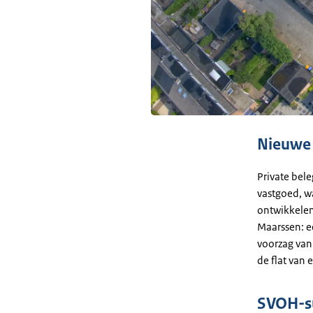
Nieuwe 
Private bel
vastgoed, wa
ontwikkelen
Maarssen: e
voorzag van 
de flat van 
SVOH-su