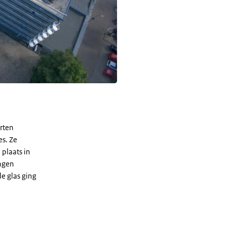
orten
es. Ze
plaats in
ingen
le glas ging