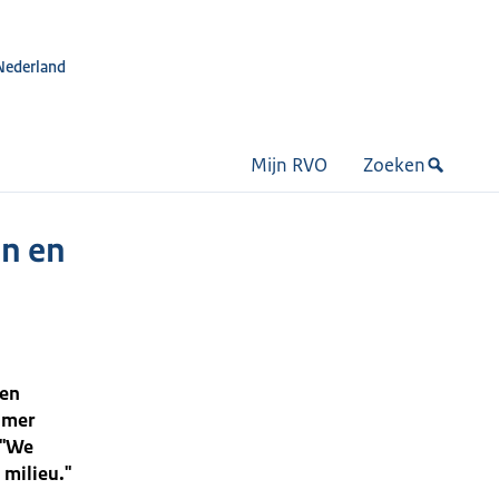
Nederland
Mijn RVO
Zoeken
en en
nen
amer
 "We
 milieu."