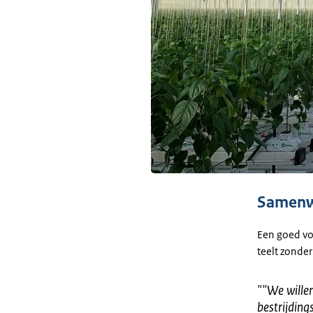
Samenw
Een goed vo
teelt zonde
"
"We wille
bestrijding