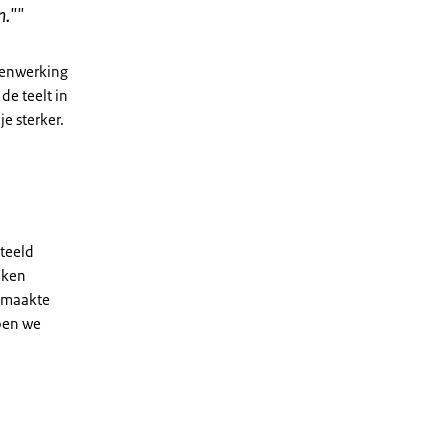
n."
"
menwerking
 de teelt in
je sterker.
teeld
eken
gemaakte
pen we