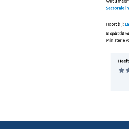
Wilt u meer
Sectorale i
Hoort bij:
L
In opdracht va
Ministerie 