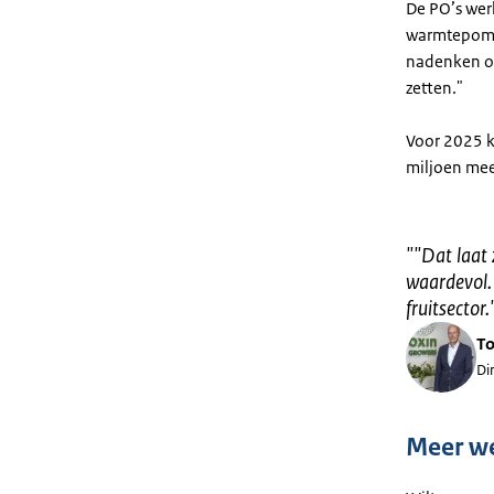
De PO’s wer
warmtepompe
nadenken ov
zetten."
Voor 2025 kr
miljoen me
"
"Dat laat
waardevol.
fruitsector.
To
Di
Meer w