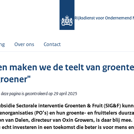
Rijksdienst voor Ondernemend 
ing
Over ons
Contact
n maken we de teelt van groent
groener"
 deze pagina is gecontroleerd op 29 april 2025
bsidie Sectorale interventie Groenten & Fruit (SIG&F) kun
norganisaties (PO’s) en hun groente- en fruittelers duurz
n van Dalen, directeur van Oxin Growers, is daar blij mee.
echt investeren in een toekomst die beter is voor mens en