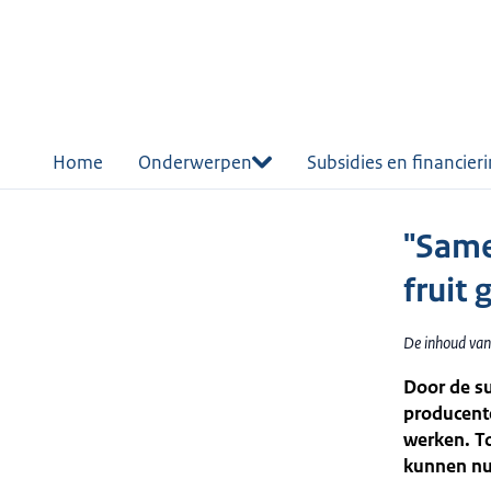
r de
tent
Home
Onderwerpen
Subsidies en financier
"Same
fruit 
De inhoud van
Door de su
producente
werken. To
kunnen nu 