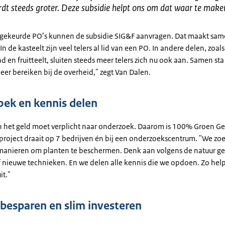
dt steeds groter. Deze subsidie helpt ons om dat waar te make
gekeurde PO’s kunnen de subsidie SIG&F aanvragen. Dat maakt sa
In de kasteelt zijn veel telers al lid van een PO. In andere delen, zoals
d en fruitteelt, sluiten steeds meer telers zich nu ook aan. Samen sta 
eer bereiken bij de overheid," zegt Van Dalen.
ek en kennis delen
n het geld moet verplicht naar onderzoek. Daarom is 100% Groen Ge
t project draait op 7 bedrijven én bij een onderzoekscentrum. "We zo
 manieren om planten te beschermen. Denk aan volgens de natuur 
 nieuwe technieken. En we delen alle kennis die we opdoen. Zo hel
it."
 besparen en slim investeren