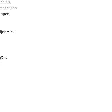
anelen,
 meer gaan
tappen
ijna € 79
O is
n