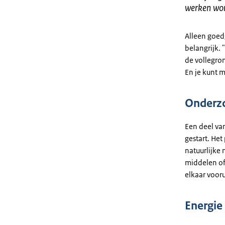
werken wor
Alleen goed
belangrijk. "
de vollegron
En je kunt m
Onderzo
Een deel va
gestart. He
natuurlijke
middelen of
elkaar vooru
Energie