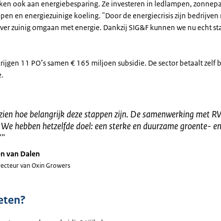
ken ook aan energiebesparing. Ze investeren in ledlampen, zonnep
n en energiezuinige koeling. "Door de energiecrisis zijn bedrijven
er zuinig omgaan met energie. Dankzij SIG&F kunnen we nu echt s
ijgen 11 PO’s samen € 165 miljoen subsidie. De sector betaalt zelf b
e.
 zien hoe belangrijk deze stappen zijn. De samenwerking met RV
 We hebben hetzelfde doel: een sterke en duurzame groente- e
"
"
n van Dalen
recteur van Oxin Growers
eten?