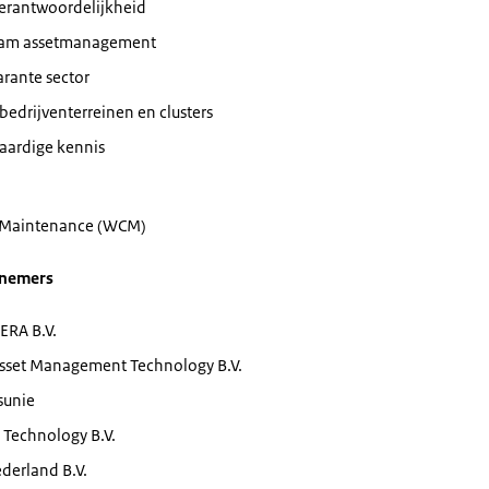
erantwoordelijkheid
aam assetmanagement
rante sector
 bedrijventerreinen en clusters
aardige kennis
s Maintenance (WCM)
lnemers
ERA B.V.
Asset Management Technology B.V.
sunie
 Technology B.V.
derland B.V.