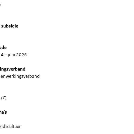
e
1
 subsidie
iode
4 – juni 2026
ingsverband
menwerkingsverband
 (C)
ma's
eidscultuur