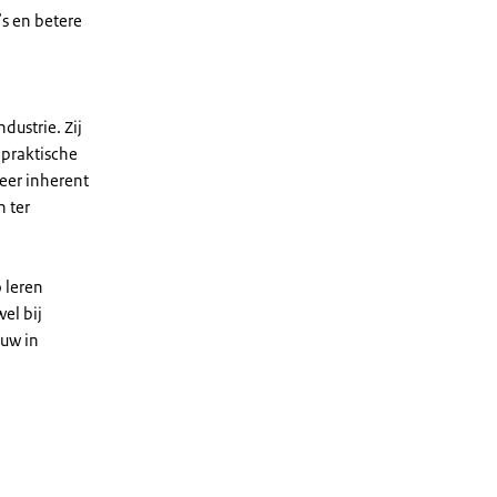
’s en betere
dustrie. Zij
 praktische
eer inherent
 ter
 leren
el bij
ouw in