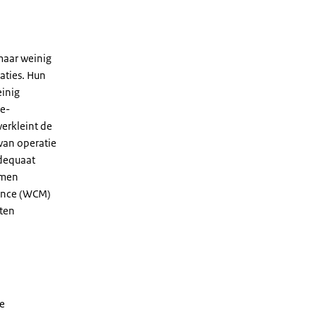
maar weinig
aties. Hun
einig
ie-
verkleint de
 van operatie
adequaat
emen
nance (WCM)
aten
de