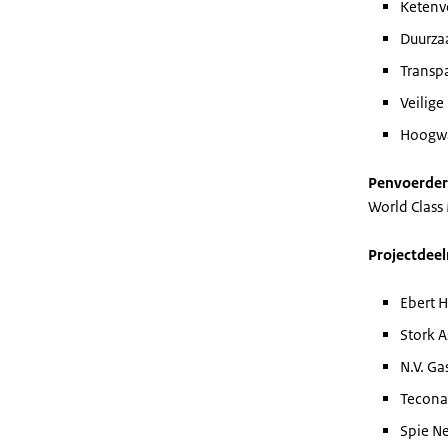
Ketenv
Duurz
Transpa
Veilige
Hoogw
Penvoerder
World Clas
Projectdee
Ebert H
Stork 
N.V. Ga
Tecona
Spie Ne