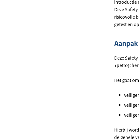
introductie 
Deze Safety 
risicovolle 
getest en o
Aanpak
Deze Safety
(petro)chem
Het gaat om
veilige
veilige
veilig
Hierbij wor
de gehele v