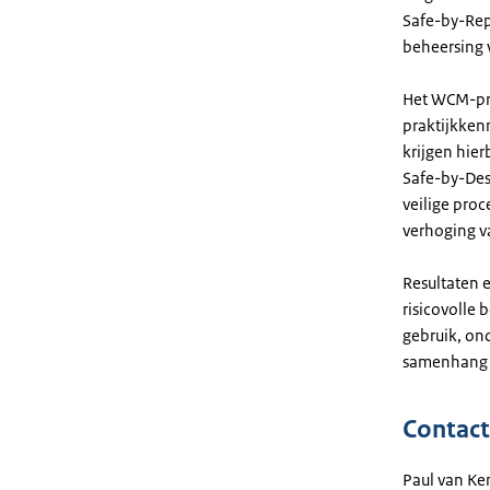
Safe-by-Repr
beheersing v
Het WCM-pro
praktijkkenn
krijgen hie
Safe-by-Des
veilige pro
verhoging v
Resultaten 
risicovolle 
gebruik, on
samenhang m
Contact
Paul van K