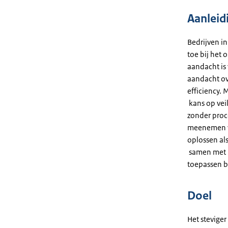
Aanleid
Bedrijven i
toe bij het
aandacht is 
aandacht ov
efficiency. 
kans op veil
zonder proce
meenemen va
oplossen al
samen met h
toepassen bi
Doel
Het stevige