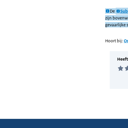
De
Sub
zijn bovenwe
gevaarlijke 
Hoort bij:
On