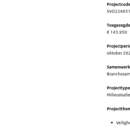
Projectcod
SVO22403
Toegezegde
€ 143.950
Projectper
oktober 202
Samenwerk
Branchesa
Projecttype
Milieustudie
Projectthe
Veiligh