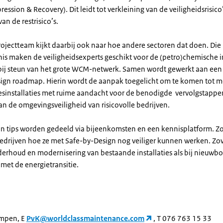
ession & Recovery). Dit leidt tot verkleining van de veiligheidsrisico
an de restrisico’s.
jectteam kijkt daarbij ook naar hoe andere sectoren dat doen. Die
is maken de veiligheidsexperts geschikt voor de (petro)chemische in
rbij steun van het grote WCM-netwerk. Samen wordt gewerkt aan een
ign roadmap. Hierin wordt de aanpak toegelicht om te komen tot m
cesinstallaties met ruime aandacht voor de benodigde vervolgstappen
an de omgevingsveiligheid van risicovolle bedrijven.
en tips worden gedeeld via bijeenkomsten en een kennisplatform. Zo
bedrijven hoe ze met Safe-by-Design nog veiliger kunnen werken. Zow
derhoud en modernisering van bestaande installaties als bij nieuwb
et de energietransitie.
empen, E
PvK@worldclassmaintenance.com
, T 076 763 15 33