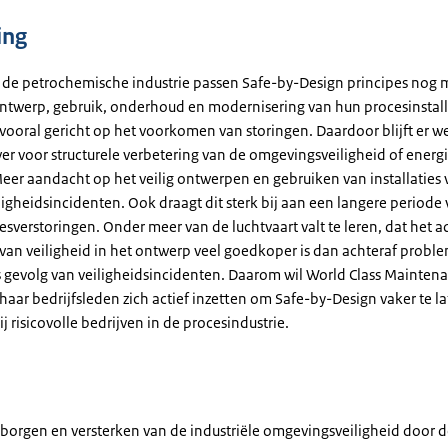
ing
n de petrochemische industrie passen Safe-by-Design principes nog 
 ontwerp, gebruik, onderhoud en modernisering van hun procesinstall
vooral gericht op het voorkomen van storingen. Daardoor blijft er w
er voor structurele verbetering van de omgevingsveiligheid of energ
Meer aandacht op het veilig ontwerpen en gebruiken van installaties 
igheidsincidenten. Ook draagt dit sterk bij aan een langere periode
sverstoringen. Onder meer van de luchtvaart valt te leren, dat het 
n veiligheid in het ontwerp veel goedkoper is dan achteraf probl
s gevolg van veiligheidsincidenten. Daarom wil World Class Mainte
aar bedrijfsleden zich actief inzetten om Safe-by-Design vaker te l
j risicovolle bedrijven in de procesindustrie.
r borgen en versterken van de industriële omgevingsveiligheid door 