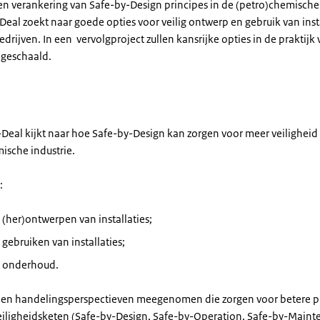
en verankering van Safe-by-Design principes in de (petro)chemische 
Deal zoekt naar goede opties voor veilig ontwerp en gebruik van insta
bedrijven. In een vervolgproject zullen kansrijke opties in de praktij
pgeschaald.
-Deal kijkt naar hoe Safe-by-Design kan zorgen voor meer veiligheid 
ische industrie.
:
r (her)ontwerpen van installaties;
r gebruiken van installaties;
er onderhoud.
den handelingsperspectieven meegenomen die zorgen voor betere pr
eiligheidsketen (Safe-by-Design, Safe-by-Operation, Safe-by-Main