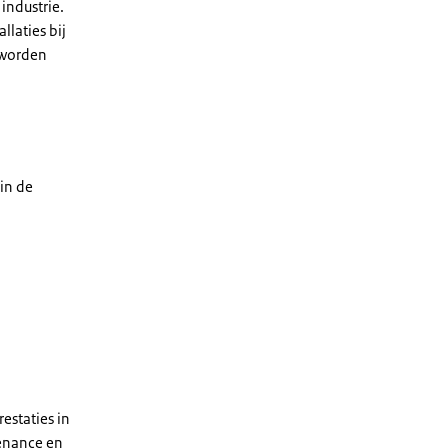
industrie.
llaties bij
k worden
in de
estaties in
tenance en