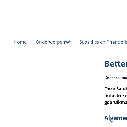
r de
tent
Home
Onderwerpen
Subsidies en financier
Bette
De inhoud van
Deze Safet
industrie 
gebruikmak
Algemen