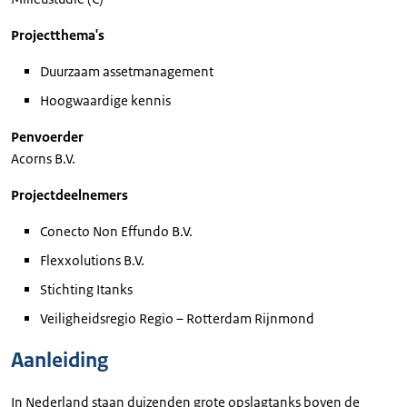
Projectthema's
D
uurzaam assetmanagement
Hoogwaardige kennis
Penvoerder
Acorns B.V.
Projectdeelnemers
Conecto Non Effundo B.V.
Flexxolutions B.V.
Stichting Itanks
Veiligheidsregio Regio – Rotterdam Rijnmond
Aanleiding
In Nederland staan duizenden grote opslagtanks boven de