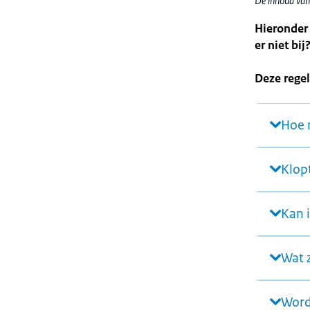
De inhoud van
Hieronder 
er niet bi
Deze regel
Hoe 
Klopt
Kan 
Wat z
Word