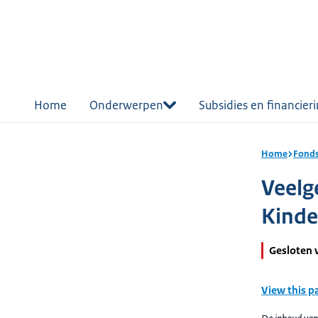
r de
tent
Home
Onderwerpen
Subsidies en financier
Home
Fonds
Veelg
Kinde
Gesloten 
View this p