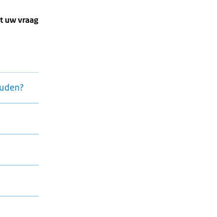
t uw vraag
ouden?