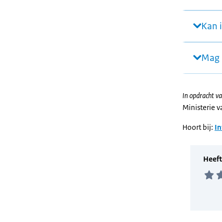
Kan 
Mag 
In opdracht va
Ministerie 
Hoort bij:
I