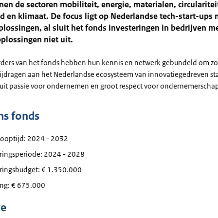
nen de sectoren mobiliteit, energie, materialen, circularitei
 en klimaat. De focus ligt op Nederlandse tech-start-ups 
lossingen, al sluit het fonds investeringen in bedrijven m
lossingen niet uit.
rders van het fonds hebben hun kennis en netwerk gebundeld om z
ijdragen aan het Nederlandse ecosysteem van innovatiegedreven star
nuit passie voor ondernemen en groot respect voor ondernemerscha
ns fonds
looptijd: 2024 - 2032
eringsperiode: 2024 - 2028
eringsbudget: € 1.350.000
ing: € 675.000
ie