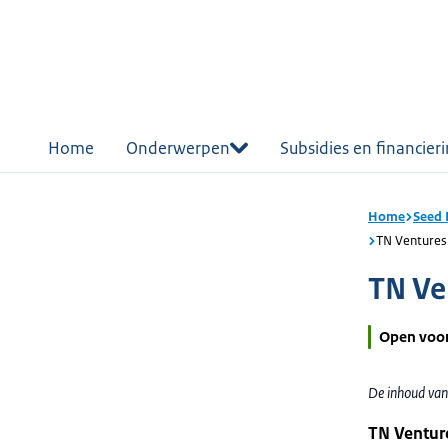
r de
tent
Home
Onderwerpen
Subsidies en financier
Home
Seed 
TN Ventures
TN Ve
Open voo
De inhoud van
TN Venture