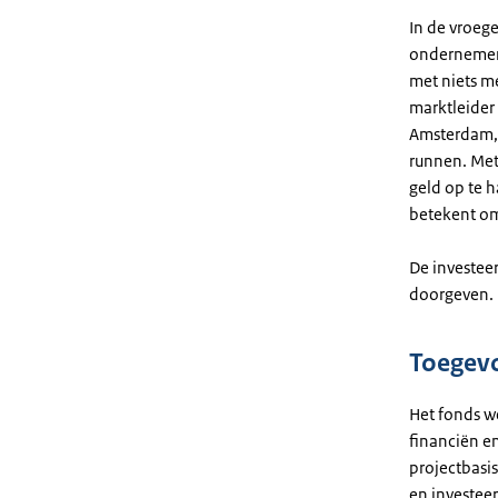
In de vroege
ondernemers
met niets m
marktleider
Amsterdam, L
runnen. Met
geld op te 
betekent om
De investee
doorgeven. 
Toegev
Het fonds we
financiën e
projectbasi
en investee