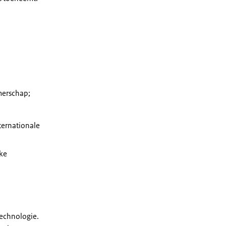
merschap;
ternationale
ke
 technologie.