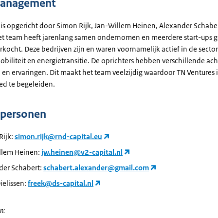
anagement
 is opgericht door Simon Rijk, Jan-Willem Heinen, Alexander Schabe
Het team heeft jarenlang samen ondernomen en meerdere start-ups g
rkocht. Deze bedrijven zijn en waren voornamelijk actief in de secto
biliteit en energietransitie. De oprichters hebben verschillende ac
en ervaringen. Dit maakt het team veelzijdig waardoor TN Ventures in
ed te begeleiden.
tpersonen
Rijk:
simon.rijk@rnd-capital.eu
llem Heinen:
jw.heinen@v2-capital.nl
der Schabert:
schabert.alexander@gmail.com
ielissen:
freek@ds-capital.nl
n: