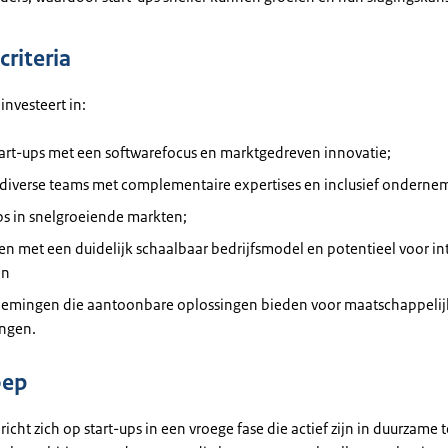
criteria
investeert in:
tart-ups met een softwarefocus en marktgedreven innovatie;
, diverse teams met complementaire expertises en inclusief onderne
ups in snelgroeiende markten;
ven met een duidelijk schaalbaar bedrijfsmodel en potentieel voor in
en
nemingen die aantoonbare oplossingen bieden voor maatschappelij
ingen.
oep
richt zich op start-ups in een vroege fase die actief zijn in duurzame