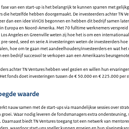
 fase van een start-up is het belangrijk te kunnen sparren met gelij
 die hetzelfde hebben doorgemaakt. De investeerders achter TN Ven
eer dan een idee ViriCiti begonnen en hebben dit bedrijf samen laten
 in Europa en Noord-Amerika. Met 70 fulltime werknemers verspreid
os Angeles en Greenville weten zij hoe het is om een internationaal 
 pre-seed, seed en serie A investeringen weten de investeerders hoe 
halen, hoe om te gaan met aandeelhouders/investeerders en wat het u
 een bedrijf succesvol te verkopen aan een Amerikaans beursgenotee
rders achter TN Ventures hebben veel gezien en willen hun ervaringe
Het fonds doet investeringen tussen de € 50.000 en € 225.000 per s
oegde waarde
rkt nauw samen met de start-ups via maandelijkse sessies over strat
n groei. Waar nodig leveren de fondsmanagers extra ondersteuning,
s. Daarnaast biedt TN Ventures toegang tot een netwerk van mentore
rders, waardoor start-ups sneller kunnen groeien en hun slagingska