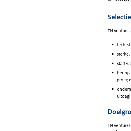
Selectie
TN Ventures 
tech-s
⁠sterke
⁠start-
⁠bedrij
groei; 
⁠onder
uitdag
Doelgr
TN Ventures 