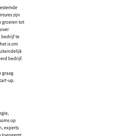
kgestemde
tures zijn
 groeien tot
 over
bedrijf te
het is om
iteindelijk
rd bedrijf.
n graag
tart-up.
egie,
 soms op
n, experts
ns toeneemt.