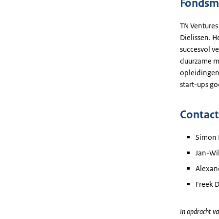
Fondsm
TN Ventures
Dielissen. 
succesvol ve
duurzame mo
opleidingen 
start-ups go
Contac
Simon 
Jan-Wi
Alexan
Freek D
In opdracht va