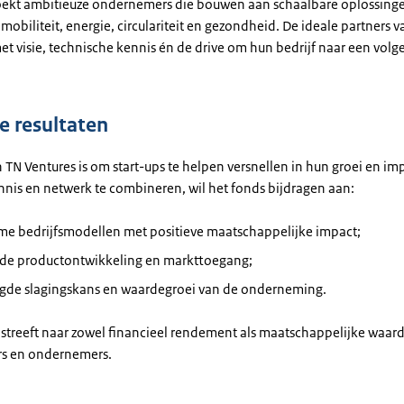
oekt ambitieuze ondernemers die bouwen aan schaalbare oplossinge
 mobiliteit, energie, circulariteit en gezondheid. De ideale partners 
et visie, technische kennis én de drive om hun bedrijf naar een vol
 resultaten
 TN Ventures is om start-ups te helpen versnellen in hun groei en im
nnis en netwerk te combineren, wil het fonds bijdragen aan:
me bedrijfsmodellen met positieve maatschappelijke impact;
lde productontwikkeling en markttoegang;
gde slagingskans en waardegroei van de onderneming.
 streeft naar zowel financieel rendement als maatschappelijke waar
rs en ondernemers.