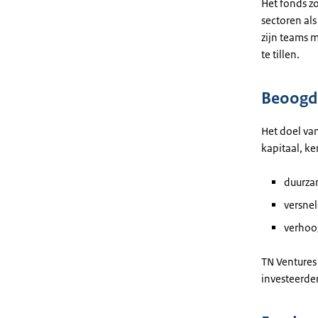
Het fonds z
sectoren als
zijn teams m
te tillen.
Beoogde
Het doel van
kapitaal, ke
duurza
versne
verhoo
TN Ventures
investeerde