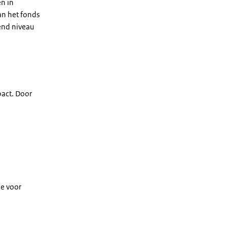
n in
van het fonds
gend niveau
pact. Door
de voor