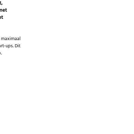
t,
met
et
o maximaal
t-ups. Dit
p.