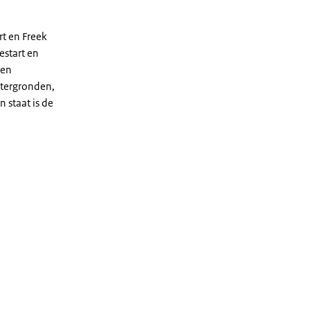
rt en Freek
estart en
ren
htergronden,
 staat is de