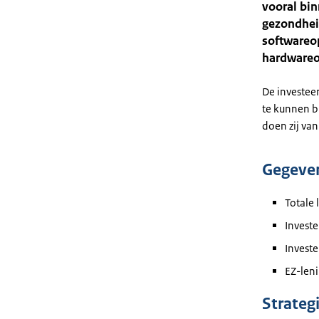
vooral bin
gezondheid
softwareop
hardwareop
De investee
te kunnen b
doen zij va
Gegeve
Totale 
Invest
Invest
EZ-len
Strateg