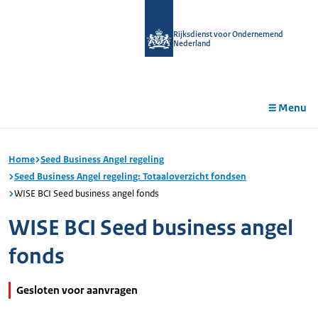
r de
tent
Rijksdienst voor Ondernemend
Nederland
Menu
Home
Seed Business Angel regeling
Seed Business Angel regeling: Totaaloverzicht fondsen
WISE BCI Seed business angel fonds
WISE BCI Seed business angel
fonds
Gesloten voor aanvragen