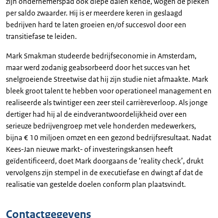
zijn ondernemerspad ook diepe dalen kende, wogen de pieken
per saldo zwaarder. Hij is er meerdere keren in geslaagd
bedrijven hard te laten groeien en/of succesvol door een
transitiefase te leiden.
Mark Smakman studeerde bedrijfseconomie in Amsterdam,
maar werd zodanig geabsorbeerd door het succes van het
snelgroeiende Streetwise dat hij zijn studie niet afmaakte. Mark
bleek groot talent te hebben voor operationeel management en
realiseerde als twintiger een zeer steil carrièreverloop. Als jonge
dertiger had hij al de eindverantwoordelijkheid over een
serieuze bedrijvengroep met vele honderden medewerkers,
bijna € 10 miljoen omzet en een gezond bedrijfsresultaat. Nadat
Kees-Jan nieuwe markt- of investeringskansen heeft
geïdentificeerd, doet Mark doorgaans de ‘reality check’, drukt
vervolgens zijn stempel in de executiefase en dwingt af dat de
realisatie van gestelde doelen conform plan plaatsvindt.
Contactgegevens