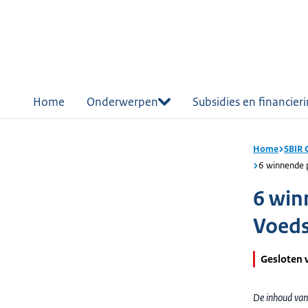
r de
tent
Home
Onderwerpen
Subsidies en financier
Home
SBIR 
6 winnende 
6 win
Voeds
Gesloten 
De inhoud van