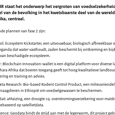
IR staat het onderwerp het vergroten van voedselzekerhei
l van de bevolking in het kwetsbaarste deel van de wereld
ika, centraal.
de plannen van fase 2 zijn:
l: Ecosystem Kickstarter, een uitvouwbaar, biologisch afbreekbaar
eganda dat water vasthoudt, zaden beschermt bij ontkieming en bij
l van beschadigde ecosysteem.
 Blockchain Innovation-wallet is een digital platform voor diverse 
hara Afrika dat boeren toegang geeft tot hoog kwalitatieve landbo
ering en training en advies.
ta Research: Bio-based Rodent Control Product, een milieuvriendel
knaagdieren in Ethiopië om voedselgewassen te beschermen.
Sat: aMaizing, een droogte cq. overstromingsverzekering voor maïsb
ebaseerd op satellietdata.
gence: Geodata bindt de strijd aan met de legerworm, dit project geb