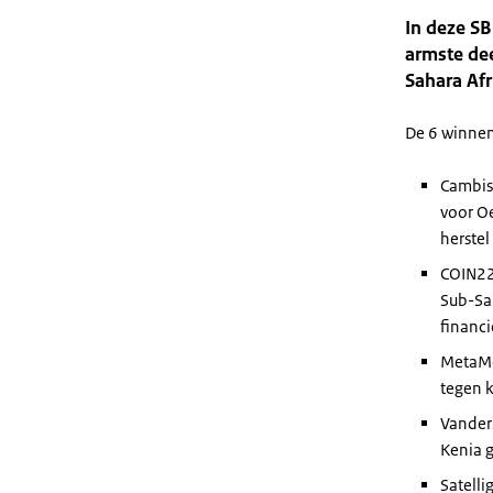
In deze SB
armste dee
Sahara Afr
De 6 winnen
Cambiso
voor O
herste
COIN22:
Sub-Sa
financi
MetaMe
tegen 
Vander
Kenia g
Satelli