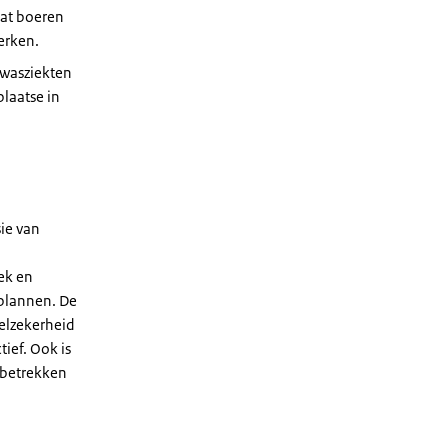
dat boeren
erken.
ewasziekten
plaatse in
ie van
ek en
 plannen. De
selzekerheid
ief. Ook is
 betrekken