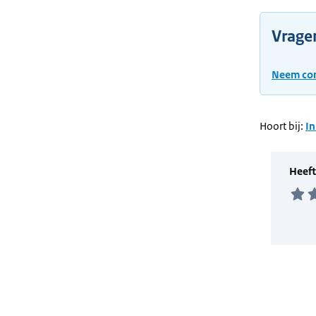
Vrage
Neem con
Hoort bij:
In