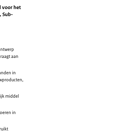
d voor het
, Sub-
 ontwerp
draagt aan
landen in
uwproducten,
ijk middel
oeren in
ruikt