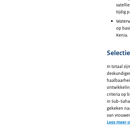
satelli
tijdig
Waterwa
op basi
Kenia.
Selecti
In totaal z
deskundigen
haalbaarhei
ontwikkelin
criteria op 
in Sub-Sahar
gekeken naa
van vrouwen
Lees meer 