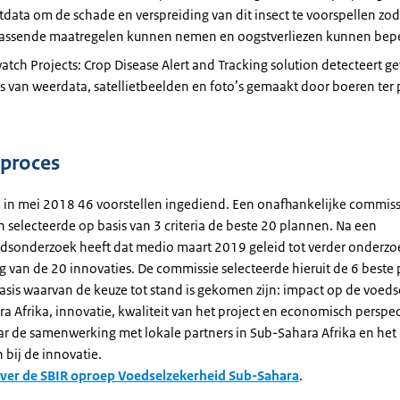
etdata om de schade en verspreiding van dit insect te voorspellen zo
 passende maatregelen kunnen nemen en oogstverliezen kunnen bep
tch Projects: Crop Disease Alert and Tracking solution detecteert g
s van weerdata, satellietbeelden en foto’s gemaakt door boeren ter 
eproces
ijn in mei 2018 46 voorstellen ingediend. Een onafhankelijke commiss
 selecteerde op basis van 3 criteria de beste 20 plannen. Na een
dsonderzoek heeft dat medio maart 2019 geleid tot verder onderzo
g van de 20 innovaties. De commissie selecteerde hieruit de 6 beste
basis waarvan de keuze tot stand is gekomen zijn: impact op de voed
a Afrika, innovatie, kwaliteit van het project en economisch perspect
r de samenwerking met lokale partners in Sub-Sahara Afrika en het
 bij de innovatie.
over de SBIR oproep Voedselzekerheid Sub-Sahara
.