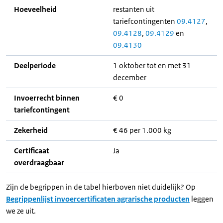
Hoeveelheid
restanten uit
tariefcontingenten
09.4127
,
09.4128
,
09.4129
en
09.4130
Deelperiode
1 oktober tot en met 31
december
Invoerrecht binnen
€ 0
tariefcontingent
Zekerheid
€ 46 per 1.000 kg
Certificaat
Ja
overdraagbaar
Zijn de begrippen in de tabel hierboven niet duidelijk? Op
Begrippenlijst invoercertificaten agrarische producten
leggen
we ze uit.