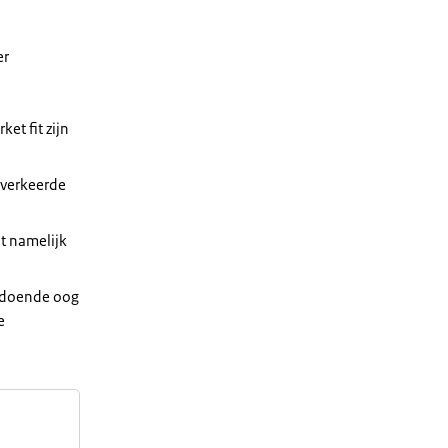
er
et fit zijn
 verkeerde
t namelijk
ldoende oog
e