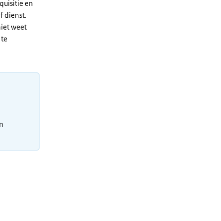
quisitie en
f dienst.
niet weet
 te
an