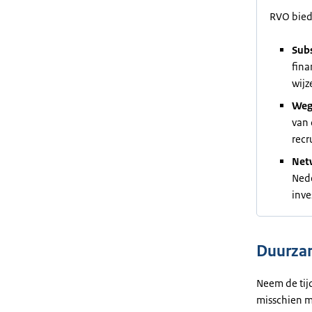
RVO bied
Subs
fina
wijz
Weg
van 
recr
Net
Nede
inve
Duurzam
Neem de tijd
misschien me