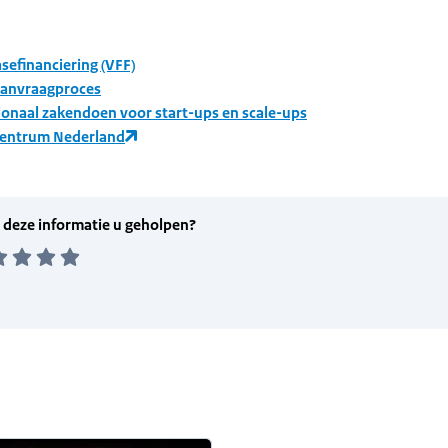
sefinanciering (VFF)
anvraagproces
ionaal zakendoen voor start-ups en scale-ups
centrum Nederland