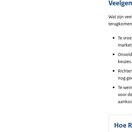
Veelgem
Wat zijn ve
terugkomen
Te vroe
market
Onvoldo
keuzes.
Richten
nog ge
Te wei
voor de
aankoo
Hoe R