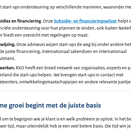
t start-ups ondersteuning op verschillende manieren, waaronder me
idies en financiering
. Onze
Subsidie- en financieringswijzer
helpt s
nciële ondersteuning voor hun plannen te vinden, ook buiten Neder
er biedt een overzicht met regelingen op maat.
wijzing.
Onze adviseurs wijzen start-ups de weg bij onder andere he
de juiste financiering, internationaal zakendoen en internationaal
uitment.
werken.
RVO heeft een breed netwerk van organisaties, experts en pa
rland die start-ups helpen. We brengen start-ups in contact met
steerders, ontwikkelingsmaatschappijen en andere relevante partije
e groei begint met de juiste basis
 om te begrijpen wie je klant is en welk probleem je oplost. In het b
er tijd, maar uiteindelijk heb je een veel betere basis. Die tijd win j