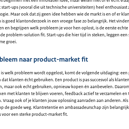
ps beginnen met een innovatief idee, maar weten niet of er echt vraag
t start-ups (vooral die uit technische universiteiten) heel enthousiast 
gie. Maar ook dat zij geen idee hebben wie de markt is en of er kla
 is goed klantonderzoek in een vroege fase zo belangrijk. Het vinden
en en begrijpen welk probleem je voor hen oplost, is de eerste echte 
 problem-solution fit. Start-ups die hier tijd in steken, leggen een 
me groei.
bleem naar product-market fit
jk is welk probleem wordt opgelost, komt de volgende uitdaging: een
dat klanten écht gebruiken. Een product is pas succesvol als klanten
n, maar ook echt gebruiken, opnieuw kopen én aanbevelen. Daarom
n met klanten te blijven voeren, feedback actief te verzamelen en t
. Vraag ook of je klanten jouw oplossing aanraden aan anderen. Als 
e op de goede weg. Klantretentie en ambassadeurschap zijn belangrij
 voor een sterke product-market fit.