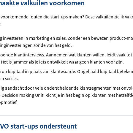
aakte valkuilen voorkomen
elvoorkomende fouten die start-ups maken? Deze valkuilen zie ik vak
:
g investeren in marketing en sales. Zonder een bewezen product-mark
inginvesteringen zonde van het geld.
ende klantinterviews. Aannemen wat klanten willen, leidt vaak tot
 Het is jammer als je iets ontwikkelt waar geen klanten voor zijn.
 op kapitaal in plaats van klantwaarde. Opgehaald kapitaal beteken
en succes.
nig aandacht door vele onderscheidende klantsegmenten met onvo
 Decision making Unit. Richt je in het begin op klanten met hetzelfd
pmotief.
VO start-ups ondersteunt