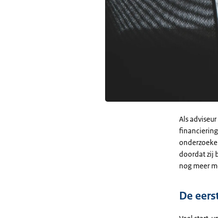
Als adviseur
financiering
onderzoeken
doordat zij 
nog meer me
De eerst