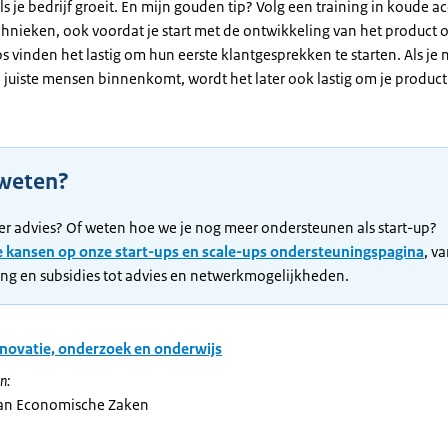
ls je bedrijf groeit. En mijn gouden tip? Volg een training in koude ac
hnieken, ook voordat je start met de ontwikkeling van het product o
ps vinden het lastig om hun eerste klantgesprekken te starten. Als je 
e juiste mensen binnenkomt, wordt het later ook lastig om je product
weten?
er advies? Of weten hoe we je nog meer ondersteunen als start-up?
e kansen op onze start-ups en scale-ups ondersteuningspagina
, v
ing en subsidies tot advies en netwerkmogelijkheden.
novatie, onderzoek en onderwijs
n:
van Economische Zaken