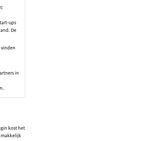
t:
tart-ups
land. De
t vinden
rtners in
n.
egin kost het
e makkelijk