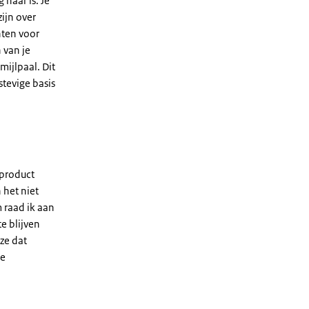
 naar is. Je
zijn over
nten voor
 van je
mijlpaal. Dit
stevige basis
 product
 het niet
 raad ik aan
e blijven
ze dat
ke