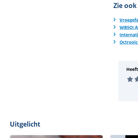
Zie ook
Vroegefa
WBSO: A
Internat
Octrooi
Uitgelicht