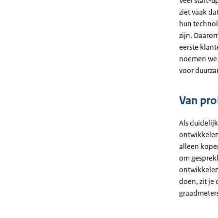
Veel start-u
ziet vaak da
hun technolo
zijn. Daarom
eerste klant
noemen we de
voor duurza
Van pro
Als duideli
ontwikkelen 
alleen kope
om gesprekke
ontwikkelen
doen, zit j
graadmeters