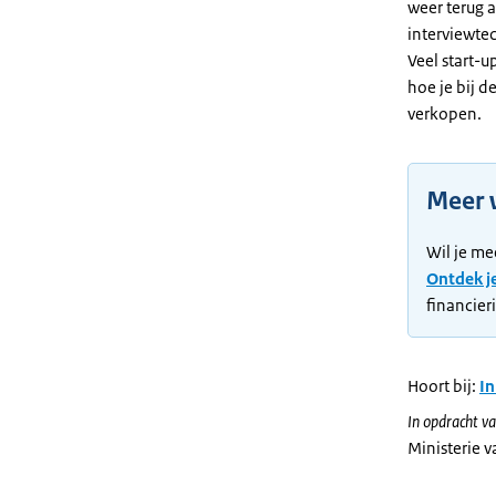
weer terug a
interviewtec
Veel start-u
hoe je bij d
verkopen.
Meer 
Wil je me
Ontdek j
financier
Hoort bij:
In
In opdracht va
Ministerie 