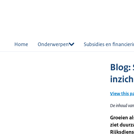
r de
tent
Home
Onderwerpen
Subsidies en financier
Blog: 
inzich
View this p
De inhoud van 
Groeien al
ziet duurz
Rijksdiens