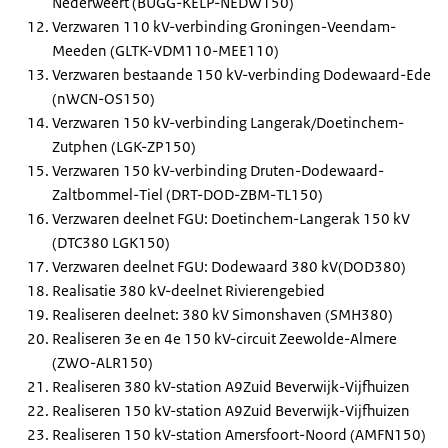
Nederweert (BUGG-KELP-NEDW150)
Verzwaren 110 kV-verbinding Groningen-Veendam-
Meeden (GLTK-VDM110-MEE110)
Verzwaren bestaande 150 kV-verbinding Dodewaard-Ede
(nWCN-OS150)
Verzwaren 150 kV-verbinding Langerak/Doetinchem-
Zutphen (LGK-ZP150)
Verzwaren 150 kV-verbinding Druten-Dodewaard-
Zaltbommel-Tiel (DRT-DOD-ZBM-TL150)
Verzwaren deelnet FGU: Doetinchem-Langerak 150 kV
(DTC380 LGK150)
Verzwaren deelnet FGU: Dodewaard 380 kV(DOD380)
Realisatie 380 kV-deelnet Rivierengebied
Realiseren deelnet: 380 kV Simonshaven (SMH380)
Realiseren 3e en 4e 150 kV-circuit Zeewolde-Almere
(ZWO-ALR150)
Realiseren 380 kV-station A9Zuid Beverwijk-Vijfhuizen
Realiseren 150 kV-station A9Zuid Beverwijk-Vijfhuizen
Realiseren 150 kV-station Amersfoort-Noord (AMFN150)