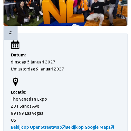
©
Copyrightinformatie
Datum
:
dinsdag
5 januari 2027
t/m
zaterdag
9 januari 2027
Locatie
:
The Venetian Expo
201 Sands Ave
89169 Las Vegas
US
Bekijk op OpenStreetMap
Bekijk op Google Maps