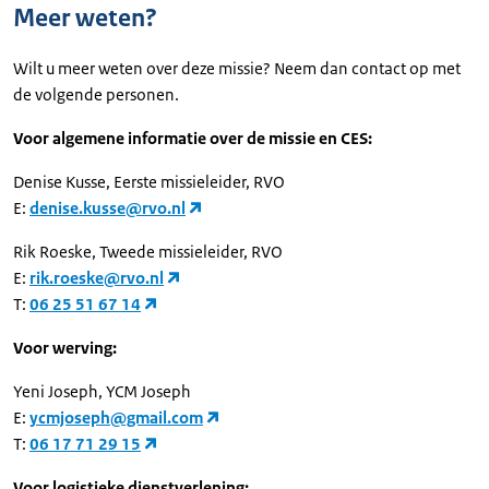
Meer weten?
Wilt u meer weten over deze missie? Neem dan contact op met
de volgende personen.
Voor algemene informatie over de missie en CES:
Denise Kusse, Eerste missieleider, RVO
E:
denise.kusse@rvo.nl
Rik Roeske, Tweede missieleider, RVO
E:
rik.roeske@rvo.nl
T:
06 25 51 67 14
Voor werving:
Yeni Joseph, YCM Joseph
E:
ycmjoseph@gmail.com
T:
06 17 71 29 15
Voor logistieke dienstverlening: