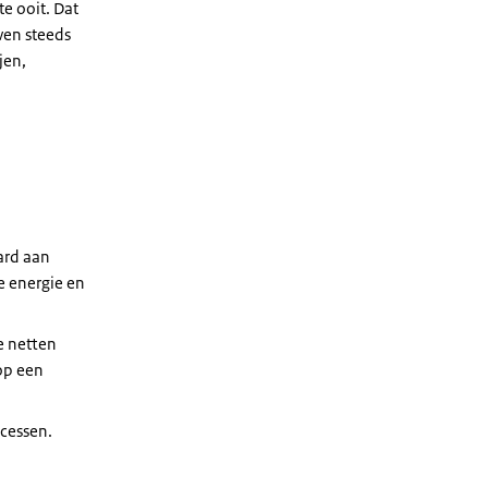
e ooit. Dat
ven steeds
jen,
jard aan
e energie en
e netten
op een
ocessen.