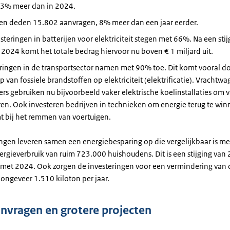
 23% meer dan in 2024.
ven deden 15.802 aanvragen, 8% meer dan een jaar eerder.
steringen in batterijen voor elektriciteit stegen met 66%. Na een sti
2024 komt het totale bedrag hiervoor nu boven € 1 miljard uit.
ringen in de transportsector namen met 90% toe. Dit komt vooral d
p van fossiele brandstoffen op elektriciteit (elektrificatie). Vrachtw
rs gebruiken nu bijvoorbeeld vaker elektrische koelinstallaties om v
en. Ook investeren bedrijven in technieken om energie terug te win
t bij het remmen van voertuigen.
ingen leveren samen een energiebesparing op die vergelijkbaar is me
nergieverbruik van ruim 723.000 huishoudens. Dit is een stijging van
g met 2024. Ook zorgen de investeringen voor een vermindering van
 ongeveer 1.510 kiloton per jaar.
nvragen en grotere projecten