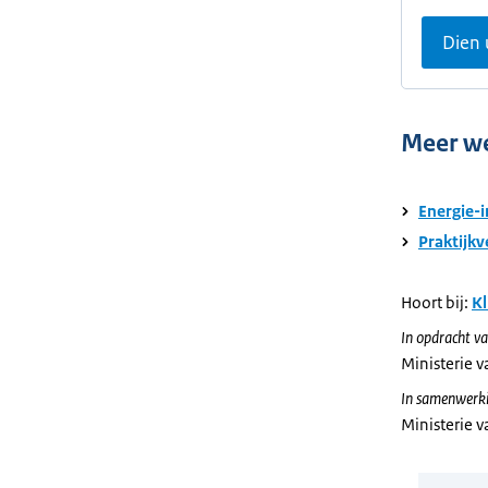
Dien 
Meer w
Energie-i
Praktijk
Hoort bij:
Kl
In opdracht va
Ministerie 
In samenwerki
Ministerie 