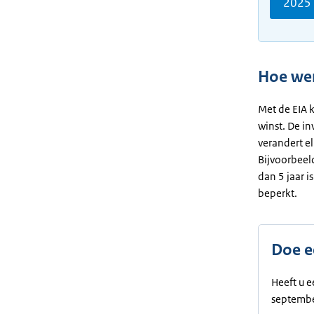
2025
Hoe wer
Met de EIA 
winst. De in
verandert el
Bijvoorbeeld
dan 5 jaar i
beperkt.
Doe e
Heeft u e
september