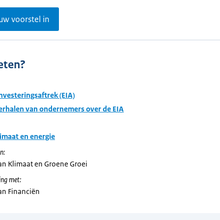
uw voorstel in
eten?
nvesteringsaftrek (EIA)
verhalen van ondernemers over de EIA
imaat en energie
n:
van Klimaat en Groene Groei
ng met:
van Financiën