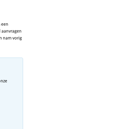
s een
al aanvragen
n nam vorig
 onze