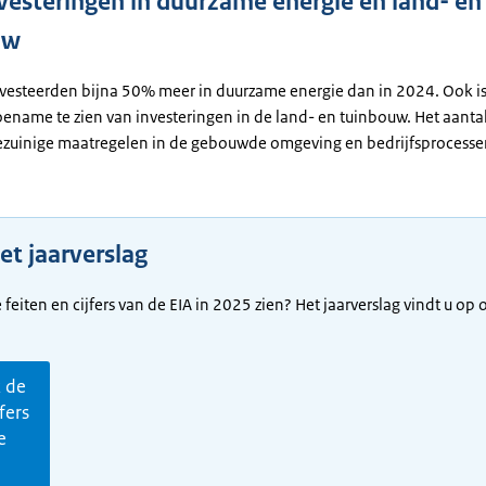
vesteringen in duurzame energie en land- en
uw
nvesteerden bijna 50% meer in duurzame energie dan in 2024. Ook i
toename te zien van investeringen in de land- en tuinbouw. Het aant
ezuinige maatregelen in de gebouwde omgeving en bedrijfsprocesse
et jaarverslag
e feiten en cijfers van de EIA in 2025 zien? Het jaarverslag vindt u op
k de
jfers
e