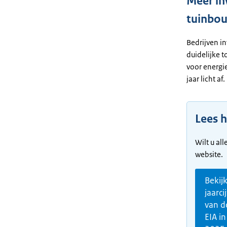
Meer in
tuinbo
Bedrijven i
duidelijke 
voor energi
jaar licht af.
Lees h
Wilt u all
website.
Bekij
jaarci
van d
EIA in