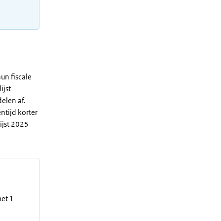
un fiscale
ijst
elen af.
ntijd korter
ijst 2025
met 1