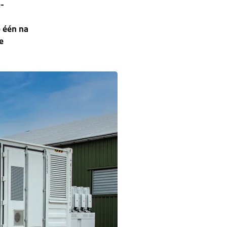
-
p één na
e