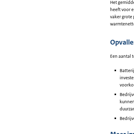
Het gemidde
heeft voor 
vaker grote 
warmtenette
Opvalle
Een aantal t
Batteri
investe
voorkom
Bedrij
kunnen
duurza
Bedrijv