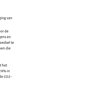
jging van
oor de
agens en
oedsel te
nen die
t het
 24% in
 de CO2-