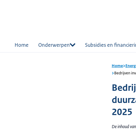
r de
tent
Home
Onderwerpen
Subsidies en financier
Home
Energ
Bedrijven in
Bedri
duurz
2025
De inhoud van