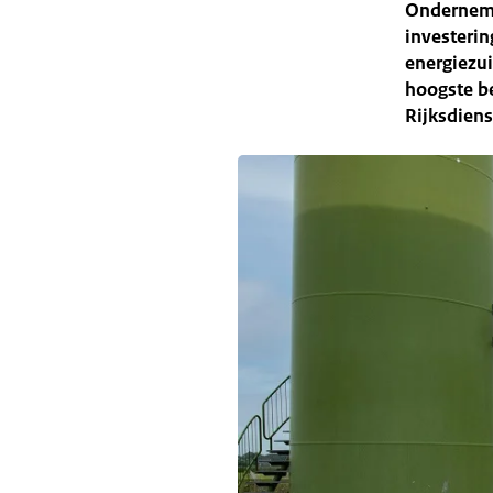
Onderneme
investerin
energiezui
hoogste be
Rijksdien