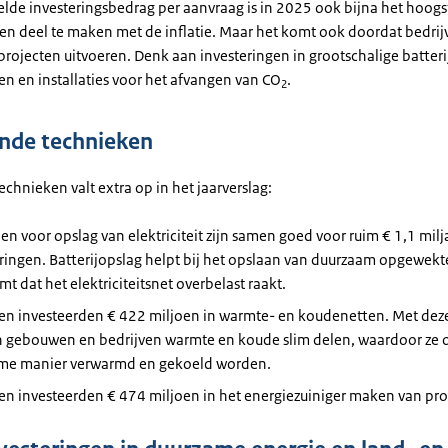
lde investeringsbedrag per aanvraag is in 2025 ook bijna het hoogst
een deel te maken met de inflatie. Maar het komt ook doordat bedrij
projecten uitvoeren. Denk aan investeringen in grootschalige batteri
n en installaties voor het afvangen van CO
.
2
nde technieken
echnieken valt extra op in het jaarverslag:
jen voor opslag van elektriciteit zijn samen goed voor ruim € 1,1 mil
ringen. Batterijopslag helpt bij het opslaan van duurzaam opgewekt
t dat het elektriciteitsnet overbelast raakt.
ven investeerden € 422 miljoen in warmte- en koudenetten. Met dez
 gebouwen en bedrijven warmte en koude slim delen, waardoor ze 
me manier verwarmd en gekoeld worden.
en investeerden € 474 miljoen in het energiezuiniger maken van pr