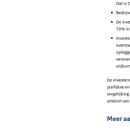
Dat is
Bedrij
De inve
70% in 
Investe
oversta
oplegge
vervoer
vrijkom
De invester
jaarlijkse e
vergelijkin
uitstoot van
Meer aa