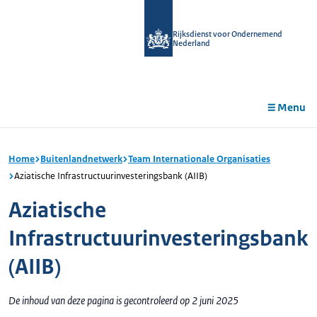
r de
tent
Rijksdienst voor Ondernemend
Nederland
Menu
Home
Buitenlandnetwerk
Team Internationale Organisaties
Aziatische Infrastructuurinvesteringsbank (AIIB)
Aziatische
Infrastructuurinvesteringsbank
(AIIB)
De inhoud van deze pagina is gecontroleerd op 2 juni 2025