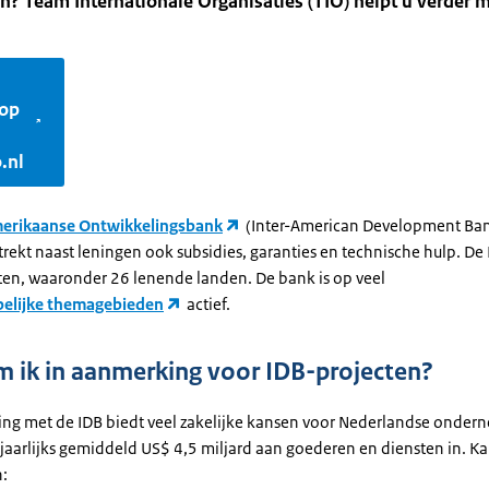
? Team Internationale Organisaties (TIO) helpt u verder 
 op
.nl
merikaanse Ontwikkelingsbank
(Inter-American Development Ban
strekt naast leningen ook subsidies, garanties en technische hulp. De
aten, waaronder 26 lenende landen. De bank is op veel
elijke themagebieden
actief.
 ik in aanmerking voor IDB-projecten?
g met de IDB biedt veel zakelijke kansen voor Nederlandse ondern
jaarlijks gemiddeld US$ 4,5 miljard aan goederen en diensten in. Ka
n: