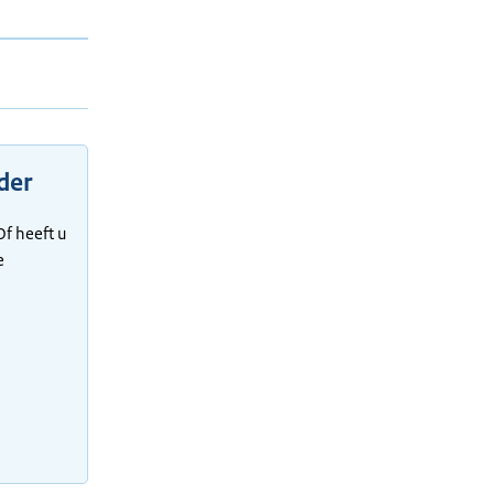
der
f heeft u
e