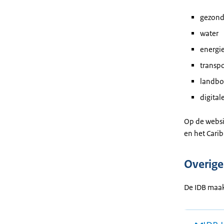
gezond
water
energi
transpo
landb
digital
Op de websi
en het Cari
Overige
De IDB maak