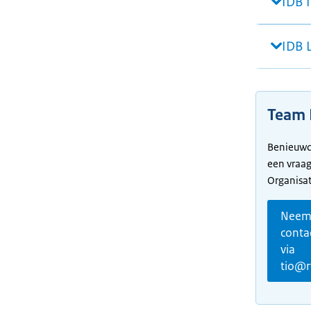
IDB 
IDB 
Team I
Benieuwd 
een vraag
Organisat
Nee
conta
via
tio@r