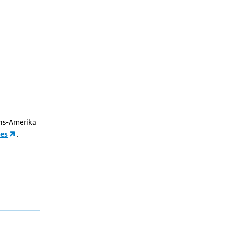
jns-Amerika
ces
.