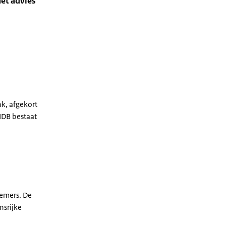
met advies
k, afgekort
 IDB bestaat
emers. De
nsrijke