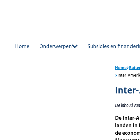
r de
tent
Home
Onderwerpen
Subsidies en financier
Home
Buite
Inter-Ameri
Inter
De inhoud van 
De Inter-A
landen in 
de econom