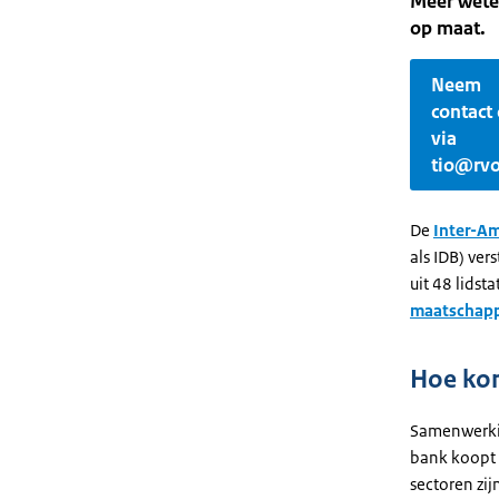
Meer weten
op maat.
Neem
contact
via
tio@rvo
De
Inter-A
als IDB) ver
uit 48 lidst
maatschapp
Hoe kom
Samenwerkin
bank koopt 
sectoren zij