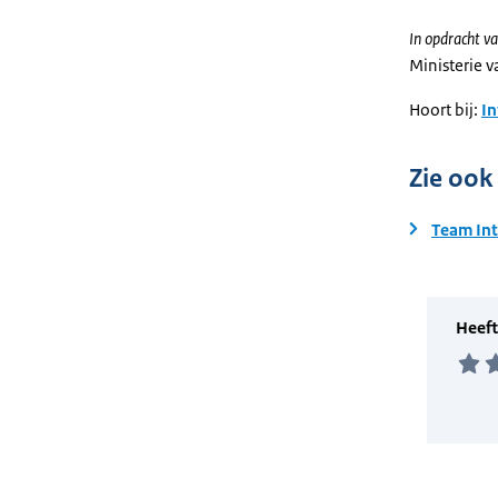
In opdracht va
Ministerie 
Hoort bij:
I
Zie ook
Team Int