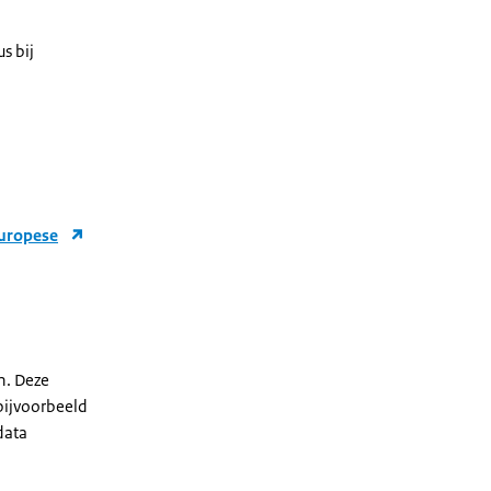
s bij
Europese
n. Deze
bijvoorbeeld
data