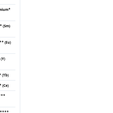
mium*
* (Sm)
* (Eu)
(Y)
 (Tb)
 (Ce)
***
m****