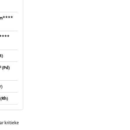
um****
****
t)
 (Pd)
r)
(Rh)
r kritieke