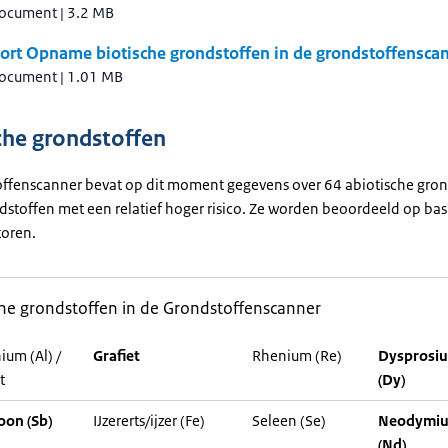
document
|
3.2 MB
ort Opname biotische grondstoffen in de grondstoffensca
document
|
1.01 MB
che grondstoffen
ffenscanner bevat op dit moment gegevens over 64 abiotische gron
ndstoffen met een relatief hoger risico. Ze worden beoordeeld op bas
toren.
che grondstoffen in de Grondstoffenscanner
ium (Al) /
Grafiet
Rhenium (Re)
Dysprosi
t
(Dy)
on (Sb)
IJzererts/ijzer (Fe)
Seleen (Se)
Neodymi
(Nd)