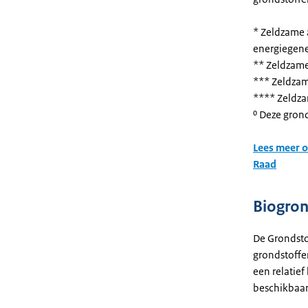
* Zeldzame 
energiegene
** Zeldzame
*** Zeldzam
**** Zeldzam
⁰ Deze gron
Lees meer o
Raad
Biogron
De Grondsto
grondstoffe
een relatief
beschikbaar