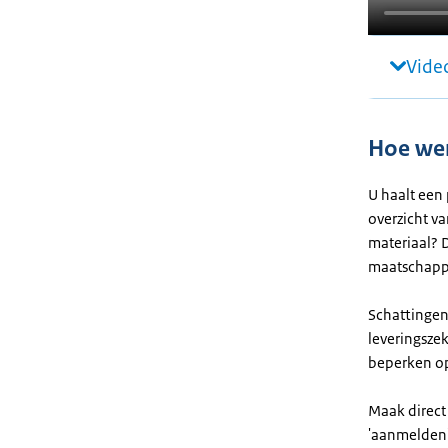
Video
Hoe wer
U haalt een 
overzicht va
materiaal? 
maatschappe
Schattingen 
leveringszek
beperken op 
Maak direct
'aanmelden'