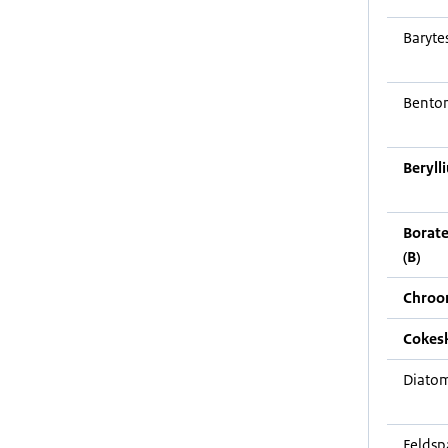
Baryte
Benton
Beryll
Borat
(B)
Chroom
Cokes
Diatom
Feldsp