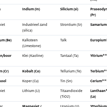
s
Indium (In)
Silicium (si)
Praseody
(Pr)
iet
Industrieel zand
Strontium (Sr)
Samarium
(silica)
ium (Be)
Kalksteen
Talk
Europium*
(Limestone)
en/boor
Klei (Kaoline)
Tantaal (Ta)
Yttrium** 
 (Cr)
Kobalt (Co)
Tellurium (Te)
Terbium**
kool
Koper (Cu)
Tin (Sn)
Cerium***
iet
Lithium (Li)
Titaandioxide
Lanthaan
(TiO2)
(La)
ar
Magnesiet /
Uranium (U)
Ytterbiu