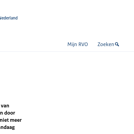
Nederland
Mijn RVO
Zoeken
r van
en door
 niet meer
vandaag