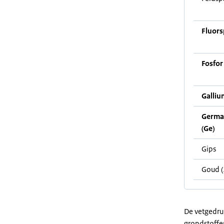
Fluors
Fosfor 
Galliu
Germa
(Ge)
Gips
Goud (
De vetgedruk
grondstoffe