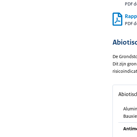
PDF 
Rapp
PDF 
Abiotis
De Grondsto
Dit zijn gro
risicoindica
Abiotis
Alumin
Bauxie
Antimo