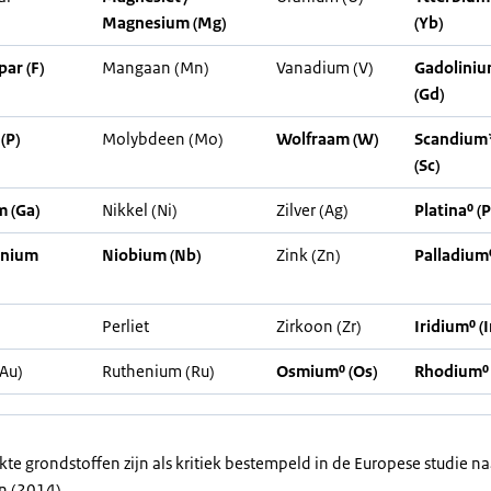
Magnesium (Mg)
(Yb)
par (F)
Mangaan (Mn)
Vanadium (V)
Gadolini
(Gd)
(P)
Molybdeen (Mo)
Wolfraam (W)
Scandium
(Sc)
m (Ga)
Nikkel (Ni)
Zilver (Ag)
Platina⁰ (P
nium
Niobium (Nb)
Zink (Zn)
Palladium⁰
Perliet
Zirkoon (Zr)
Iridium⁰ (I
Au)
Ruthenium (Ru)
Osmium⁰ (Os)
Rhodium⁰ 
te grondstoffen zijn als kritiek bestempeld in de Europese studie naa
n (2014).