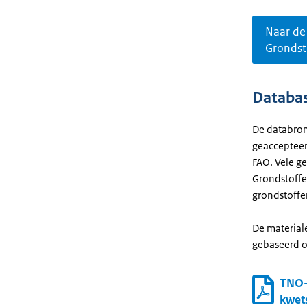
Naar de
Grondst
Databas
De databron
geaccepteer
FAO. Vele g
Grondstoffe
grondstoffe
De material
gebaseerd o
TNO-
kwet