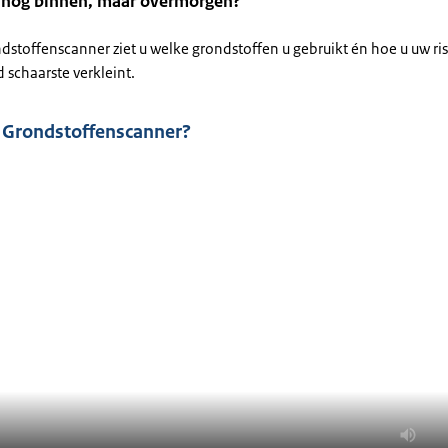
 nog binnen, maar overmorgen?
dstoffenscanner ziet u welke grondstoffen u gebruikt én hoe u uw ri
 schaarste verkleint.
e Grondstoffenscanner?