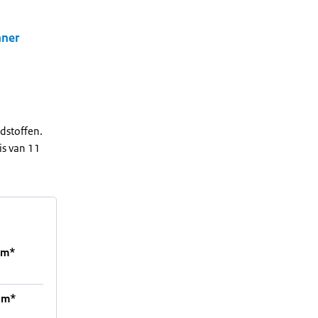
nner
dstoffen.
is van 11
um*
um*