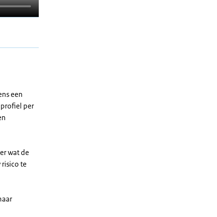
gens een
profiel per
en
eer wat de
risico te
naar