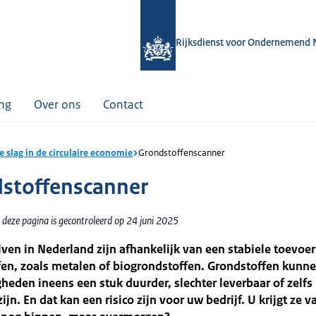
Rijksdienst voor Ondernemend 
ing
Over ons
Contact
e slag in de circulaire economie
Grondstoffenscanner
stoffenscanner
 deze pagina is gecontroleerd op 24 juni 2025
jven in Nederland zijn afhankelijk van een stabiele toevoe
fen, zoals metalen of biogrondstoffen. Grondstoffen kunn
eden ineens een stuk duurder, slechter leverbaar of zelfs
zijn. En dat kan een risico zijn voor uw bedrijf. U krijgt ze 