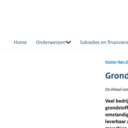
r de
tent
Home
Onderwerpen
Subsidies en financier
Home
Aan d
Grond
De inhoud van
Veel bedri
grondstof
omstandigh
leverbaar 