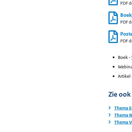
PDF 
Boek
PDF 
Post
PDF 
Boek -
Webina
Artikel
Zie ook
Thema En
Thema N
Thema V