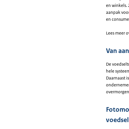
en winkels. 
aanpak voor
en consumen
Lees meer o
Van aan
De voedseltr
hele systee
Daarnaast i
ondernemers
overmorgen 
Fotomom
voedse