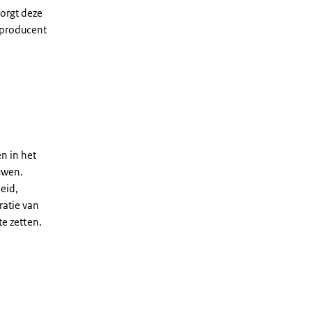
zorgt deze
 producent
n in het
uwen.
eid,
ratie van
e zetten.