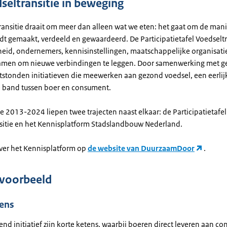
seltransitie in beweging
ransitie draait om meer dan alleen wat we eten: het gaat om de man
dt gemaakt, verdeeld en gewaardeerd. De Participatietafel Voedseltr
heid, ondernemers, kennisinstellingen, maatschappelijke organisati
amen om nieuwe verbindingen te leggen. Door samenwerking met g
stonden initiatieven die meewerken aan gezond voedsel, een eerlij
e band tussen boer en consument.
e 2013-2024 liepen twee trajecten naast elkaar: de Participatietafel
sitie en het Kennisplatform Stadslandbouw Nederland.
ver het Kennisplatform op
de website van DuurzaamDoor
.
kvoorbeeld
tens
end initiatief zijn korte ketens, waarbij boeren direct leveren aan 