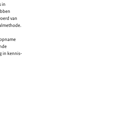
 in
ebben
voerd van
balmethode.
ntopname
ande
 in kennis-