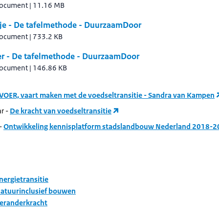
document
|
11.16 MB
je - De tafelmethode - DuurzaamDoor
document
|
733.2 KB
er - De tafelmethode - DuurzaamDoor
document
|
146.86 KB
VOER, vaart maken met de voedseltransitie - Sandra van Kampen
r -
De kracht van voedseltransitie
 -
Ontwikkeling kennisplatform stadslandbouw Nederland 2018-
ergietransitie
atuurinclusief bouwen
eranderkracht