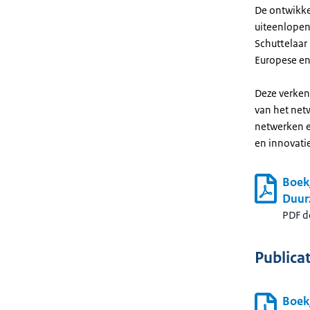
De ontwikke
uiteenlopen
Schuttelaar
Europese en
Deze verke
van het net
netwerken e
en innovati
Boekj
Duur
PDF 
Publicat
Boek