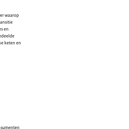
ier waarop
ansitie
es en
edeelde
ke keten en
consumenten