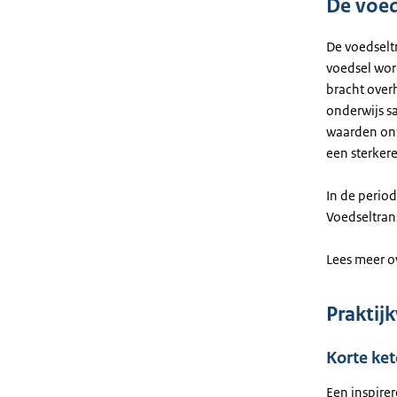
De voed
De voedselt
voedsel wor
bracht over
onderwijs s
waarden ont
een sterker
In de period
Voedseltran
Lees meer o
Praktij
Korte ke
Een inspirer