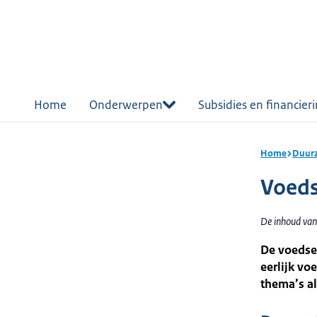
r de
tent
Home
Onderwerpen
Subsidies en financier
Home
Duur
Voeds
De inhoud van
De voedse
eerlijk v
thema’s a