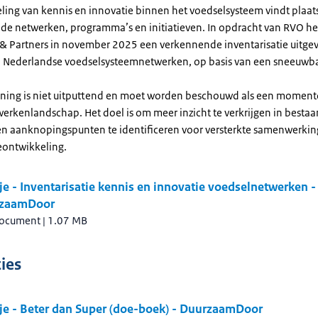
ling van kennis en innovatie binnen het voedselsysteem vindt plaats
de netwerken, programma’s en initiatieven. In opdracht van RVO h
 & Partners in november 2025 een verkennende inventarisatie uitge
 Nederlandse voedselsysteemnetwerken, op basis van een sneeuw
nning is niet uitputtend en moet worden beschouwd als een mome
werkenlandschap. Het doel is om meer inzicht te verkrijgen in besta
n aanknopingspunten te identificeren voor versterkte samenwerking
eontwikkeling.
e - Inventarisatie kennis en innovatie voedselnetwerken -
zaamDoor
document
|
1.07 MB
ies
je - Beter dan Super (doe-boek) - DuurzaamDoor