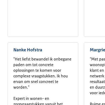
Nanke Hofstra
Margri
"Het liefst bewandel ik onbegane
"Met pas
paden om tot concrete
woonopl
oplossingen te komen voor
klant en
complexe vraagstukken. Ik hou
netwerk 
ervan om snel concreet te
resultaa
worden."
en duur
voor ied
Expert in wonen- en
zorgvraagstukken vanuit het
Ruime er