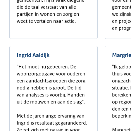
gemeenten. Hij is vaak diegene
voor en 
die de taal verstaat van alle
gemeent
partijen in wonen en zorg en
welzijnsi
weet te vertalen naar actie.
en proje
en pro
Ingrid Aaldijk
Margrie
"Het moet nu gebeuren. De
"Ik gelo
woonzorgopgave voor ouderen
thuis vo
een aandachtsgroepen die zorg
ongeacht
nodig hebben is groot. De tijd
situatie
van analyses is voorbij. Handen
bereike
uit de mouwen en aan de slag".
op regio
denken 
Met de jarenlange ervaring van
beperkin
Ingrid is resultaat gegarandeerd.
Ze zet zich met passie in voor
Margriet