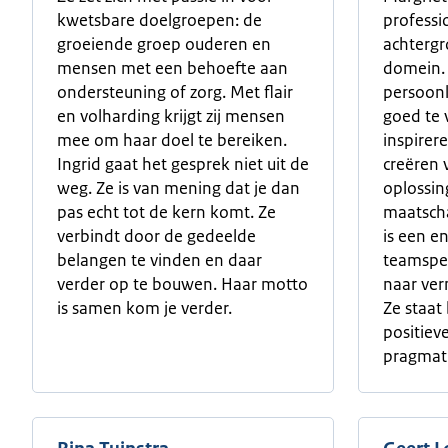
kwetsbare doelgroepen: de
professi
groeiende groep ouderen en
achtergr
mensen met een behoefte aan
domein. 
ondersteuning of zorg. Met flair
persoonl
en volharding krijgt zij mensen
goed te 
mee om haar doel te bereiken.
inspirere
Ingrid gaat het gesprek niet uit de
creëren
weg. Ze is van mening dat je dan
oplossin
pas echt tot de kern komt. Ze
maatscha
verbindt door de gedeelde
is een e
belangen te vinden en daar
teamspele
verder op te bouwen. Haar motto
naar ver
is samen kom je verder.
Ze staa
positiev
pragmat