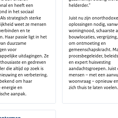
onal en heeft een
helderder."
ond in het sociaal
Als strategisch sterke
Juist nu zijn onorthodox
ijkheid weet ze mensen
oplossingen nodig, van
verbinden en te
woningnood, schaarste 
n. Haar passie ligt in het
bouwlocaties, vergrijzing
 van duurzame
om ontmoeting en
gen voor
gemeenschapskracht. Mar
ppelijke uitdagingen. Ze
procesbegeleider, beleid
nthousiaste en gedreven
en expert huisvesting
r die altijd op zoek is
aandachtsgroepen. Juist
nieuwing en verbetering.
mensen – met een aanvu
t bekend om haar
woonvraag – opnieuw en
e energie en
zich thuis te laten voelen.
ische aanpak.