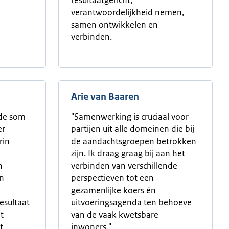
resultaatgericht,
verantwoordelijkheid nemen,
samen ontwikkelen en
verbinden.
Arie van Baaren
 de som
"Samenwerking is cruciaal voor
er
partijen uit alle domeinen die bij
rin
de aandachtsgroepen betrokken
zijn. Ik draag graag bij aan het
n
verbinden van verschillende
en
perspectieven tot een
gezamenlijke koers én
esultaat
uitvoeringsagenda ten behoeve
t
van de vaak kwetsbare
t
inwoners."