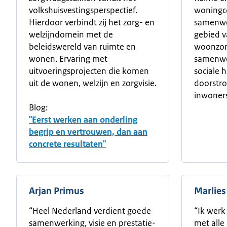
volkshuisvestingsperspectief.
woningco
Hierdoor verbindt zij het zorg- en
samenwe
welzijndomein met de
gebied 
beleidswereld van ruimte en
woonzorg
wonen. Ervaring met
samenwer
uitvoeringsprojecten die komen
sociale 
uit de wonen, welzijn en zorgvisie.
doorstr
inwoners
Blog:
"Eerst werken aan onderling
begrip en vertrouwen, dan aan
concrete resultaten"
Arjan Primus
Marlies
“Heel Nederland verdient goede
“Ik werk
samenwerking, visie en prestatie-
met all