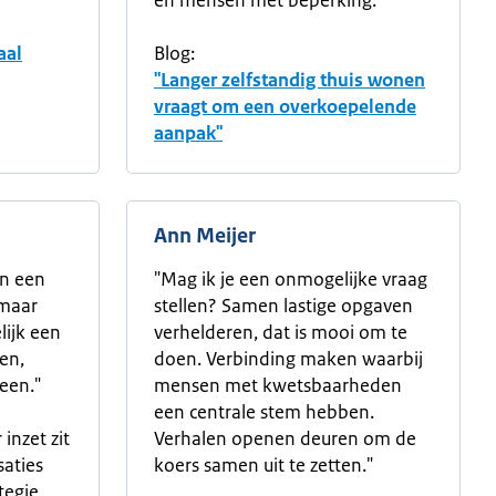
en mensen met beperking.
aal
Blog:
"Langer zelfstandig thuis wonen
vraagt om een overkoepelende
aanpak"
Ann Meijer
in een
"Mag ik je een onmogelijke vraag
maar
stellen? Samen lastige opgaven
lijk een
verhelderen, dat is mooi om te
en,
doen. Verbinding maken waarbij
een."
mensen met kwetsbaarheden
een centrale stem hebben.
inzet zit
Verhalen openen deuren om de
saties
koers samen uit te zetten."
tegie