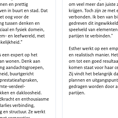
nen en prettig
om veel meer dan juiste 
en in buurt en stad. Dat
krijgen. Toch zijn ze met 
et oog voor de
verbonden. Ik ben van b
ng tussen denken en
gedreven dit ingewikkel
ciaal en fysiek domein,
speelveld van elementen
em- en leefwereld, met
partijen te verbinden."
akelijkheid.”
Esther werkt op een emp
is een expert op het
en realistisch manier. He
van wonen. Denk aan
om tot een goed resultaa
ing aandachtsgroepen,
komen staat voor haar ce
heid, buurtgericht
Zij vindt het belangrijk d
prestatieafspraken,
plannen en uitgangspun
mte-verdeel-
gedragen worden door al
kken en dakloosheid.
partijen.
dkracht en enthousiasme
arlies verbinding,
 en structuur. Ze werkt