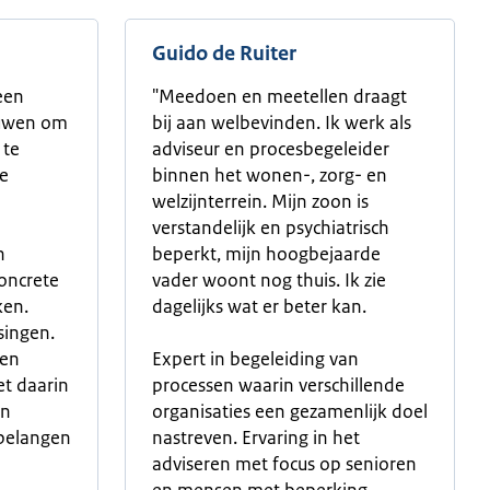
Guido de Ruiter
een
"Meedoen en meetellen draagt
uwen om
bij aan welbevinden. Ik werk als
 te
adviseur en procesbegeleider
e
binnen het wonen-, zorg- en
welzijnterrein. Mijn zoon is
verstandelijk en psychiatrisch
n
beperkt, mijn hoogbejaarde
oncrete
vader woont nog thuis. Ik zie
ken.
dagelijks wat er beter kan.
singen.
een
Expert in begeleiding van
et daarin
processen waarin verschillende
en
organisaties een gezamenlijk doel
 belangen
nastreven. Ervaring in het
adviseren met focus op senioren