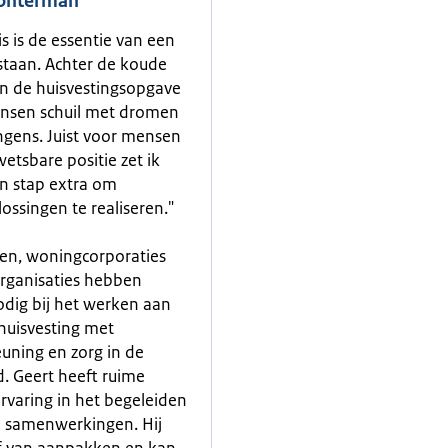
Lonterman
is is de essentie van een
taan. Achter de koude
van de huisvestingsopgave
nsen schuil met dromen
ngens. Juist voor mensen
wetsbare positie zet ik
n stap extra om
ssingen te realiseren."
en, woningcorporaties
rganisaties hebben
odig bij het werken aan
 huisvesting met
uning en zorg in de
d. Geert heeft ruime
ervaring in het begeleiden
 samenwerkingen. Hij