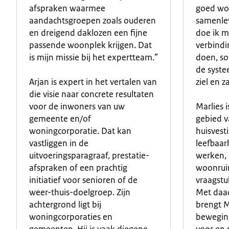
afspraken waarmee
goed wo
aandachtsgroepen zoals ouderen
samenlev
en dreigend daklozen een fijne
doe ik m
passende woonplek krijgen. Dat
verbindi
is mijn missie bij het expertteam.”
doen, so
de syste
Arjan is expert in het vertalen van
ziel en z
die visie naar concrete resultaten
voor de inwoners van uw
Marlies 
gemeente en/of
gebied 
woningcorporatie. Dat kan
huisvest
vastliggen in de
leefbaar
uitvoeringsparagraaf, prestatie-
werken, 
afspraken of een prachtig
woonrui
initiatief voor senioren of de
vraagstu
weer-thuis-doelgroep. Zijn
Met daa
achtergrond ligt bij
brengt M
woningcorporaties en
beweging