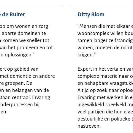
 de Ruiter
Ditty Blom
 op om wonen en zorg
"Mensen die met elkaar 
 2 aparte domeinen te
wooncomplex willen bo
n komen we sneller tot
samen langer zelfstandig
van het probleem en tot
wonen, moeten de ruimt
n oplossingen."
krijgen."
pert op gebied van
Expert in het vertalen va
met dementie en andere
complexe materie naar c
re groepen. De
en behapbare vraagstuk
en en belangen van de
Altijd op zoek naar oplos
staan centraal. Ervaring
Ervaring met werken in 
nderprocessen bij
ingewikkeld speelveld m
en.
veel partijen die hun eig
bestuurlijke en politieke
nastreven.