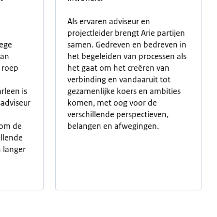
Als ervaren adviseur en
e
projectleider brengt Arie partijen
wege
samen. Gedreven en bedreven in
aan
het begeleiden van processen als
, roep
het gaat om het creëren van
verbinding en vandaaruit tot
leen is
gezamenlijke koers en ambities
sadviseur
komen, met oog voor de
verschillende perspectieven,
 om de
belangen en afwegingen.
llende
 langer