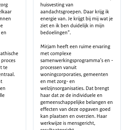
zorg
huisvesting van
elkaar
aandachtsgroepen. Daar krijg ik
innen
energie van. Je krijgt bij mij wat je
de
ziet en ik ben duidelijk in mijn
 en
bedoelingen”.
Mirjam heeft een ruime ervaring
athische
met complexe
t proces
samenwerkingsprogramma’s en -
t te
processen vanuit
ntraal.
woningcorporaties, gemeenten
at
en met zorg- en
ten
welzijnsorganisaties. Dat brengt
le
haar dat ze de individuele en
gemeenschappelijke belangen en
effecten van deze opgaven goed
kan plaatsen en overzien. Haar
werkwijze is mensgericht,