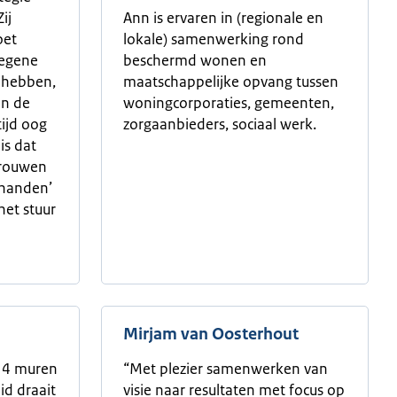
ij
Ann is ervaren in (regionale en
oet
lokale) samenwerking rond
iegene
beschermd wonen en
g hebben,
maatschappelijke opvang tussen
in de
woningcorporaties, gemeenten,
tijd oog
zorgaanbieders, sociaal werk.
is dat
trouwen
t handen’
 het stuur
Mirjam van Oosterhout
 4 muren
“Met plezier samenwerken van
id draait
visie naar resultaten met focus op