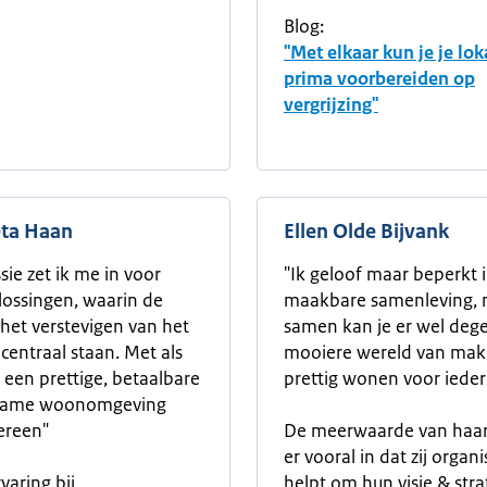
Blog:
"Met elkaar kun je je lok
prima voorbereiden op
vergrijzing"
eta Haan
Ellen Olde Bijvank
sie zet ik me in voor
"Ik geloof maar beperkt 
ossingen, waarin de
maakbare samenleving, 
 het verstevigen van het
samen kan je er wel dege
centraal staan. Met als
mooiere wereld van mak
t een prettige, betaalbare
prettig wonen voor ieder
zame woonomgeving
ereen"
De meerwaarde van haar 
er vooral in dat zij organi
varing bij
helpt om hun visie & stra