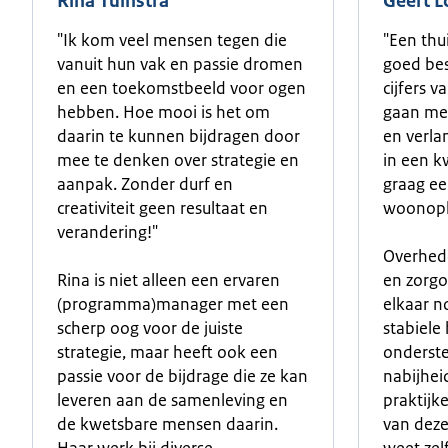
Rina Tuinstra
Geert 
"Ik kom veel mensen tegen die
"Een thu
vanuit hun vak en passie dromen
goed bes
en een toekomstbeeld voor ogen
cijfers 
hebben. Hoe mooi is het om
gaan me
daarin te kunnen bijdragen door
en verla
mee te denken over strategie en
in een k
aanpak. Zonder durf en
graag ee
creativiteit geen resultaat en
woonoplo
verandering!"
Overhed
Rina is niet alleen een ervaren
en zorgo
(programma)manager met een
elkaar n
scherp oog voor de juiste
stabiele
strategie, maar heeft ook een
onderste
passie voor de bijdrage die ze kan
nabijhei
leveren aan de samenleving en
praktijk
de kwetsbare mensen daarin.
van deze