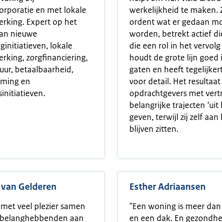
rporatie en met lokale
werkelijkheid te maken. Z
rking. Expert op het
ordent wat er gedaan m
van nieuwe
worden, betrekt actief d
initiatieven, lokale
die een rol in het vervol
king, zorgfinanciering,
houdt de grote lijn goed 
huur, betaalbaarheid,
gaten en heeft tegelijker
oming en
voor detail. Het resultaat 
initiatieven.
opdrachtgevers met ver
belangrijke trajecten ‘ui
geven, terwijl zij zelf aan
blijven zitten.
 van Gelderen
Esther Adriaansen
 met veel plezier samen
"Een woning is meer dan
e belanghebbenden aan
en een dak. En gezondhe