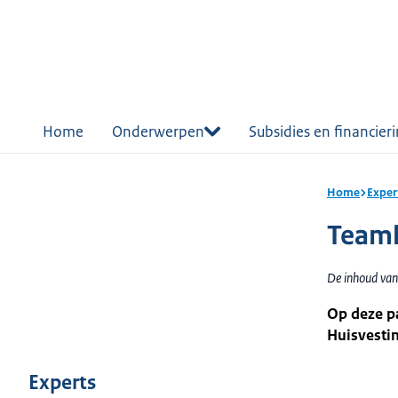
r de
tent
Home
Onderwerpen
Subsidies en financier
Home
Exper
Team
De inhoud van
Op deze p
Huisvesti
Experts