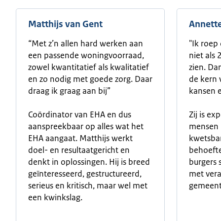
Matthijs van Gent
Annette
“Met z’n allen hard werken aan
"Ik roep
een passende woningvoorraad,
niet als
zowel kwantitatief als kwalitatief
zien. Da
en zo nodig met goede zorg. Daar
de kern 
draag ik graag aan bij”
kansen e
Coördinator van EHA en dus
Zij is ex
aanspreekbaar op alles wat het
mensen 
EHA aangaat. Matthijs werkt
kwetsba
doel- en resultaatgericht en
behoeft
denkt in oplossingen. Hij is breed
burgers 
geïnteresseerd, gestructureerd,
met vera
serieus en kritisch, maar wel met
gemeent
een kwinkslag.