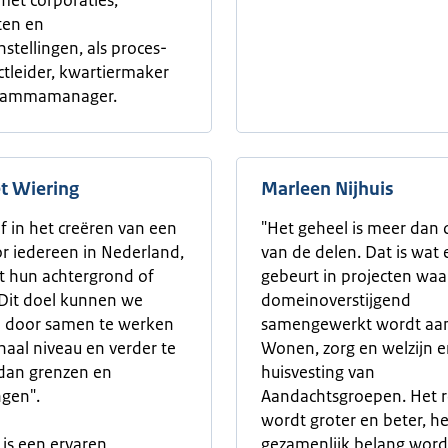
met corporaties,
en en
nstellingen, als proces-
ctleider, kwartiermaker
grammamanager.
t Wiering
Marleen Nijhuis
of in het creëren van een
"Het geheel is meer dan
or iedereen in Nederland,
van de delen. Dat is wat 
 hun achtergrond of
gebeurt in projecten waa
. Dit doel kunnen we
domeinoverstijgend
n door samen te werken
samengewerkt wordt aa
naal niveau en verder te
Wonen, zorg en welzijn 
dan grenzen en
huisvesting van
gen".
Aandachtsgroepen. Het r
wordt groter en beter, he
 is een ervaren
gezamenlijk belang word