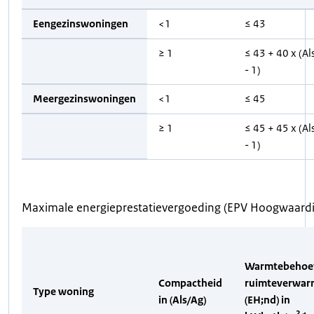
Eengezinswoningen
<1
≤ 43
≥ 1
≤ 43 + 40 x (Al
- 1)
Meergezinswoningen
<1
≤ 45
≥ 1
≤ 45 + 45 x (Al
- 1)
Maximale energieprestatievergoeding (EPV Hoogwaardi
Warmtebehoe
Compactheid
ruimteverwar
Type woning
in (Als/Ag)
(EH;nd) in
2