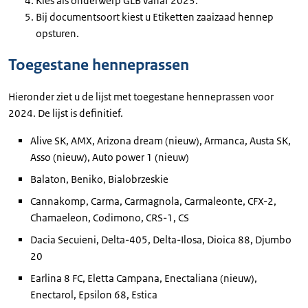
Kies als onderwerp GLB vanaf 2023.
Bij documentsoort kiest u Etiketten zaaizaad hennep
opsturen.
Toegestane henneprassen
Hieronder ziet u de lijst met toegestane henneprassen voor
2024. De lijst is definitief.
Alive SK, AMX, Arizona dream (nieuw), Armanca, Austa SK,
Asso (nieuw), Auto power 1 (nieuw)
Balaton, Beniko, Bialobrzeskie
Cannakomp, Carma, Carmagnola, Carmaleonte, CFX-2,
Chamaeleon, Codimono, CRS-1, CS
Dacia Secuieni, Delta-405, Delta-Ilosa, Dioica 88, Djumbo
20
Earlina 8 FC, Eletta Campana, Enectaliana (nieuw),
Enectarol, Epsilon 68, Estica