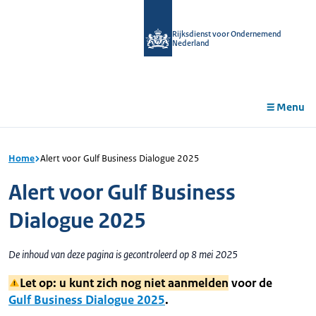
r de
tent
Rijksdienst voor Ondernemend
Nederland
Menu
Home
Alert voor Gulf Business Dialogue 2025
Alert voor Gulf Business
Dialogue 2025
De inhoud van deze pagina is gecontroleerd op 8 mei 2025
Let op: u kunt zich nog niet aanmelden
voor de
Gulf Business Dialogue 2025
.