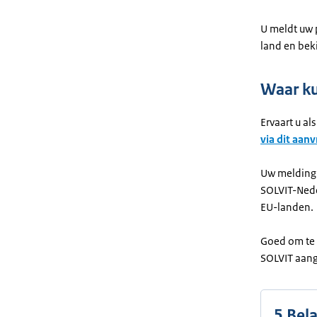
U meldt uw 
land en beki
Waar k
Ervaart u a
via dit aan
Uw melding k
SOLVIT-Nede
EU-landen.
Goed om te 
SOLVIT aang
5 Bel