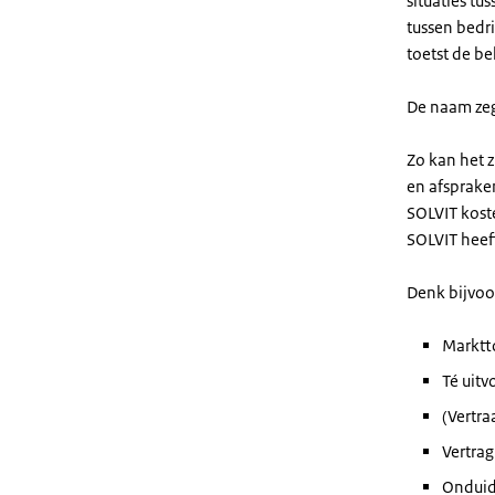
situaties tu
tussen bedr
toetst de b
De naam zegt
Zo kan het z
en afspraken
SOLVIT kost
SOLVIT heef
Denk bijvoo
Marktt
Té uitv
(Vertr
Vertra
Onduide