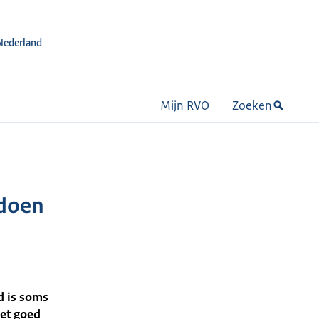
Nederland
Mijn RVO
Zoeken
ndoen
id is soms
iet goed