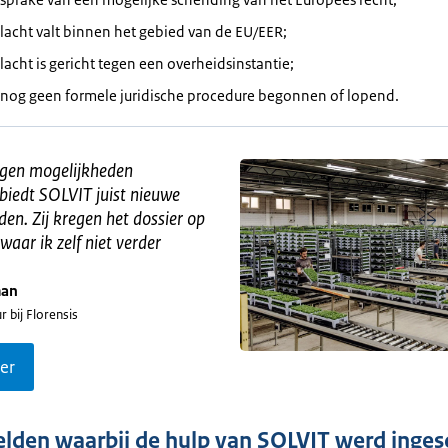
lacht valt binnen het gebied van de EU/EER;
lacht is gericht tegen een overheidsinstantie;
s nog geen formele juridische procedure begonnen of lopend.
igen mogelijkheden
biedt SOLVIT juist nieuwe
en. Zij kregen het dossier op
waar ik zelf niet verder
man
 bij Florensis
er
lden waarbij de hulp van SOLVIT werd inges