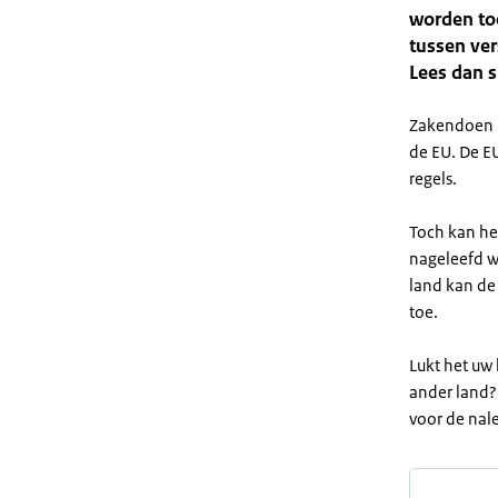
worden to
tussen ve
Lees dan s
Zakendoen i
de EU. De E
regels.
Toch kan he
nageleefd w
land kan de
toe.
Lukt het uw 
ander land?
voor de nal