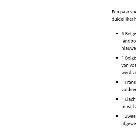
Een paar vo
duidelijker 
5 Belg
landbou
nieuwe
1 Belg
van vo
werd v
1 Frans
voldeed
1 Liech
terwijl
1 Zwee
afgewe