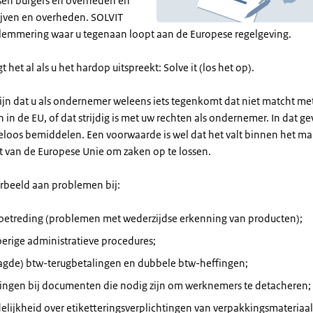
ssen burgers en overheden en
ijven en overheden. SOLVIT
elemmering waar u tegenaan loopt aan de Europese regelgeving.
 het al als u het hardop uitspreekt: Solve it (los het op).
ijn dat u als ondernemer weleens iets tegenkomt dat niet matcht met
 in de EU, of dat strijdig is met uw rechten als ondernemer. In dat ge
eloos bemiddelen. Een voorwaarde is wel dat het valt binnen het m
t van de Europese Unie om zaken op te lossen.
rbeeld aan problemen bij:
oetreding (problemen met wederzijdse erkenning van producten);
oerige administratieve procedures;
aagde) btw-terugbetalingen en dubbele btw-heffingen;
gingen bij documenten die nodig zijn om werknemers te detacheren;
lijkheid over etiketteringsverplichtingen van verpakkingsmateriaal