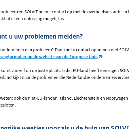
probleem en SOLVIT neemt contact op met de overheidsinstantie in 
jkt of er een oplossing mogelijk is.
unt u uw problemen melden?
ls ondernemer een probleem? Dan kunt u contact opnemen met SOLV
vraagformulier op de website van de Europese Unie
.
omt vanzelf op de juiste plaats. Ieder EU-land heeft een eigen SOLV
rland kijkt naar de problemen die Nederlandse ondernemers ervare
weten: ook de niet-EU-landen Ĳsland, Liechtenstein en Noorwegen z
esloten.
angrijke weetjes voor als u de hulp van SOLVI