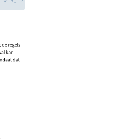
 de regels
val kan
andaat dat
.