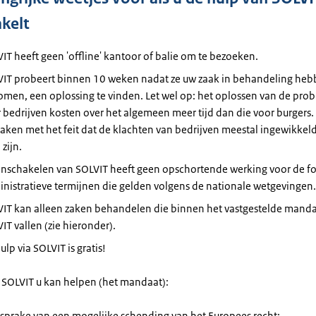
akelt
IT heeft geen 'offline' kantoor of balie om te bezoeken.
IT probeert binnen 10 weken nadat ze uw zaak in behandeling he
men, een oplossing te vinden. Let wel op: het oplossen van de pro
 bedrijven kosten over het algemeen meer tijd dan die voor burgers.
aken met het feit dat de klachten van bedrijven meestal ingewikkel
 zijn.
inschakelen van SOLVIT heeft geen opschortende werking voor de f
nistratieve termĳnen die gelden volgens de nationale wetgevingen.
IT kan alleen zaken behandelen die binnen het vastgestelde manda
IT vallen (zie hieronder).
ulp via SOLVIT is gratis!
SOLVIT u kan helpen (het mandaat):
s sprake van een mogelijke schending van het Europees recht;