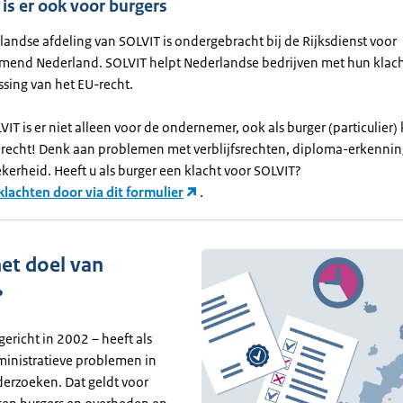
is er ook voor burgers
andse afdeling van SOLVIT is ondergebracht bij de Rijksdienst voor
end Nederland. SOLVIT helpt Nederlandse bedrijven met hun klach
sing van het EU-recht.
IT is er niet alleen voor de ondernemer, ook als burger (particulier) 
erecht! Denk aan problemen met verblijfsrechten, diploma-erkennin
ekerheid. Heeft u als burger een klacht voor SOLVIT?
klachten door via dit formulier
.
het doel van
?
ericht in 2002 – heeft als
inistratieve problemen in
derzoeken. Dat geldt voor