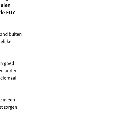
delen
 de EU?
land buiten
elijke
ven goed
een ander
helemaal
e in een
et zorgen