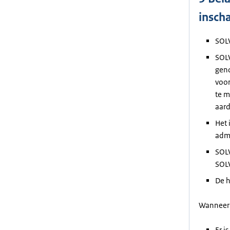
insch
SOLV
SOLV
geno
voor
te m
aard
Het 
admi
SOLV
SOLV
De h
Wanneer 
Er i