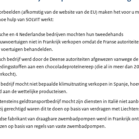
orbeelden (afkomstig van de website van de EU) maken het voor u m
hoe hulp van SOLVIT werkt:
ische en 4 Nederlandse bedrijven mochten hun tweedehands
wvoertuigen niet in Frankrijk verkopen omdat de Franse autoriteiten
 voertuigen behandelden.
isch bedrijf werd door de Deense autoriteiten afgewezen vanwege d
edingsstoffen aan een chocoladeproteïnereep (die al in meer dan 2
erkocht).
 bedrijf mocht niet bepaalde klimuitrusting verkopen in Spanje, hoe
 aan de wettelijke producteisen.
tensteins geldtransportbedrijf mocht zijn diensten in Italië niet aan
 zij gerechtigd waren dit te doen op basis van verdragen met Liechtens
dse fabrikant van draagbare zwembadpompen werd in Frankrijk ont
zen op basis van regels van vaste zwembadpompen.