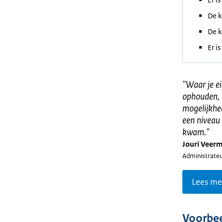
De k
De k
Er i
"
Waar je e
ophouden, 
mogelijkhed
een niveau 
kwam.
"
Jouri Veer
Administrateur
Lees me
Voorbee