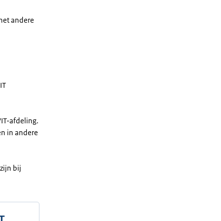
het andere
IT
IT-afdeling.
n in andere
ijn bij
T