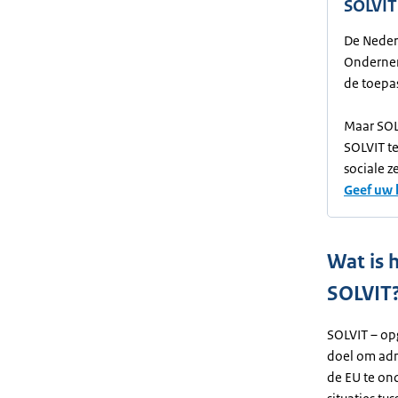
SOLVIT 
De Nederl
Ondernem
de toepas
Maar SOLV
SOLVIT t
sociale z
Geef uw 
Wat is 
SOLVIT
SOLVIT – opg
doel om adm
de EU te on