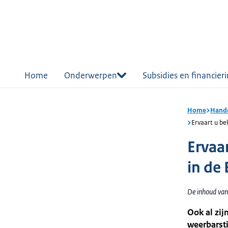
r de
tent
Home
Onderwerpen
Subsidies en financier
Home
Hande
Ervaart u be
Ervaa
in de
De inhoud van 
Ook al zij
weerbarsti