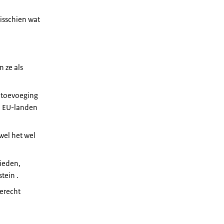
isschien wat
 ze als
e toevoeging
0 EU-landen
wel het wel
bieden,
tein .
erecht