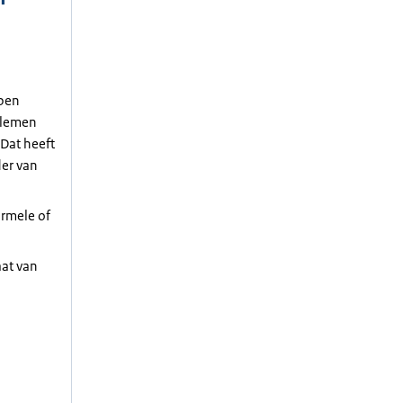
bben
blemen
 Dat heeft
der van
ormele of
at van