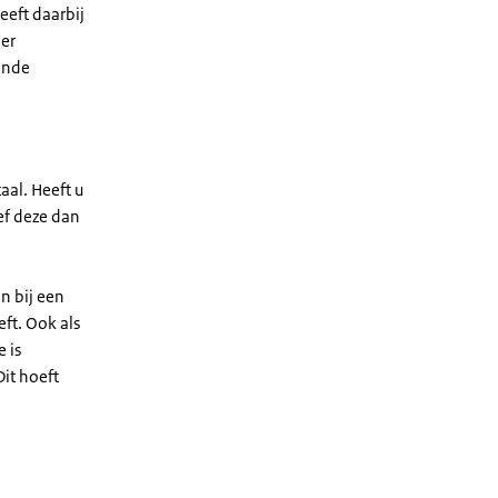
eeft daarbij
er
kende
aal. Heeft u
ef deze dan
n bij een
ft. Ook als
 is
Dit hoeft