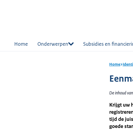
r de
tent
Home
Onderwerpen
Subsidies en financier
Home
Ident
Eenma
De inhoud van
Krijgt uw
registrere
tijd de ju
goede star