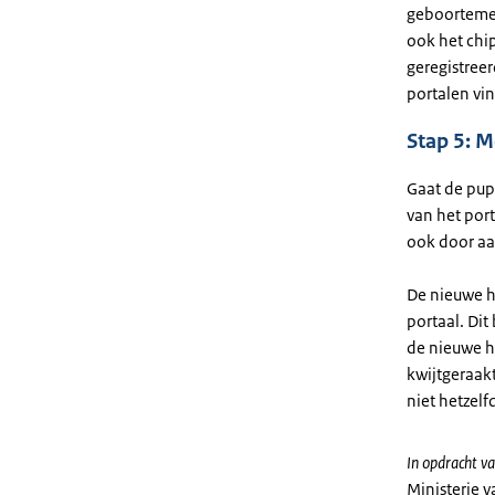
geboortemel
ook het ch
geregistreer
portalen vi
Stap 5: M
Gaat de pup
van het por
ook door aa
De nieuwe h
portaal. Di
de nieuwe h
kwijtgeraakt
niet hetzelfd
In opdracht va
Ministerie 