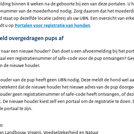
ding binnen 8 weken na de geboorte bij een van deze portalen. U h
ipnummer van de moederhond nodig. Zorg daarom dat het moederdi
d staat op dezelfde locatie (adres) als uw UBN. Een overzicht van er
ndt u op
Portalen voor registratie van honden
.
eld overgedragen pups af
 naar een nieuwe houder? Dan doet u een afvoermelding bij het port
taal een registratienummer of safe-code voor de pup ontvangen? Ge
n de nieuwe houder.
ouder van de pup heeft geen UBN nodig. Deze meldt de hond wel aa
t betekent dat de nieuwe houder het nieuwe adres van de pup doorgee
ouder geen registratienummer of safe-code heeft ontvangen, of deze
. De nieuwe houder kiest zelf een portaal om de registratie te doen. 
e portaal te zijn.
n:
van Landbouw, Visserij, Voedselzekerheid en Natuur