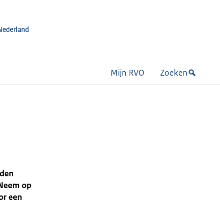
Nederland
Mijn RVO
Zoeken
nden
 Neem op
or een