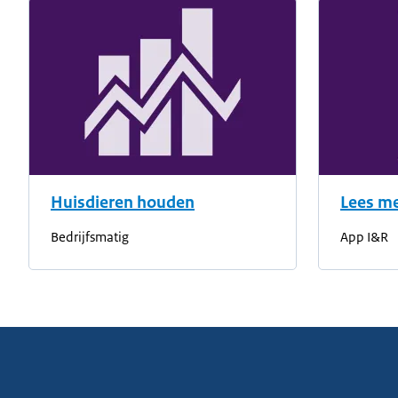
Huisdieren houden
Lees me
Bedrijfsmatig
App I&R