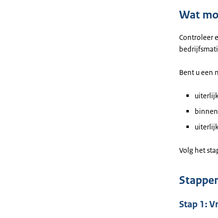
Wat moe
Controleer e
bedrijfsmat
Bent u een n
uiterli
binnen 
uiterl
Volg het sta
Stappe
Stap 1: 