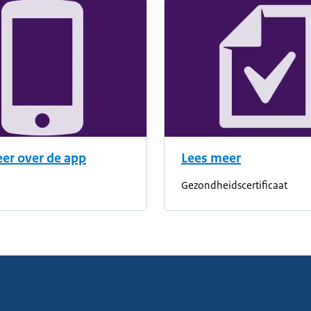
er over de app
Lees meer
Gezondheidscertificaat