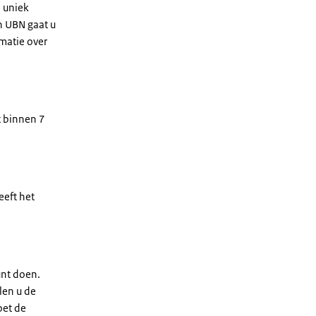
n uniek
n UBN gaat u
rmatie over
t binnen 7
eeft het
nt doen.
len u de
doet de