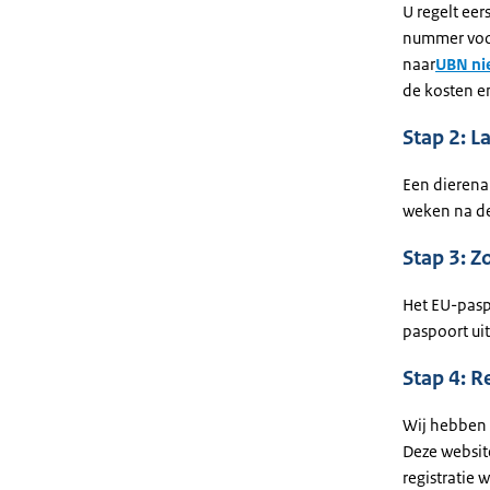
U regelt ee
nummer voor
naar
UBN ni
de kosten e
Stap 2: L
Een dierenar
weken na de
Stap 3: 
Het EU-paspo
paspoort uit 
Stap 4: R
Wij hebben 
Deze website
registratie w