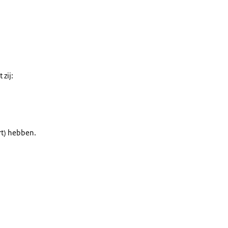
zij:
rt) hebben.