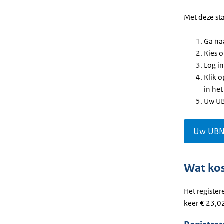
Met deze st
Ga na
Kies o
Log in
Klik 
in het
Uw UB
Uw UBN
Wat kos
Het registe
keer € 23,0