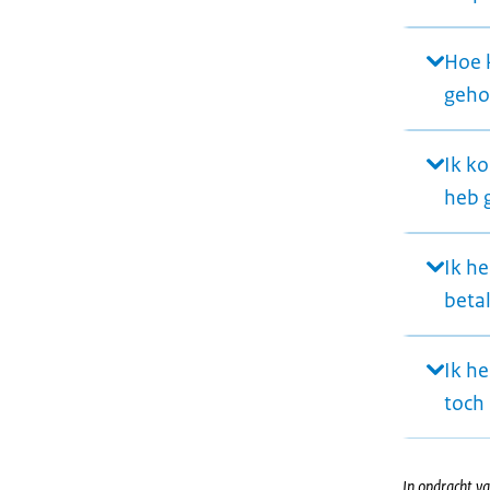
Hoe 
geho
Ik k
heb 
Ik h
beta
Ik h
toch 
In opdracht va