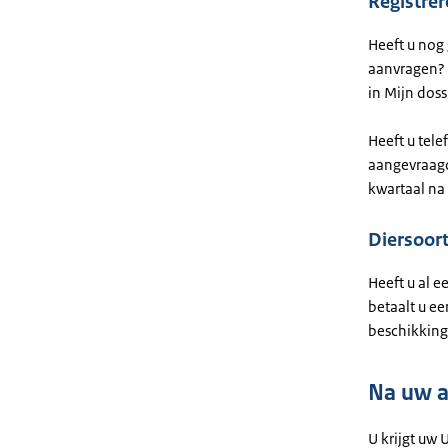
Registre
Heeft u nog
aanvragen? 
in Mijn doss
Heeft u tel
aangevraagd
kwartaal na
Diersoor
Heeft u al 
betaalt u ee
beschikking
Na uw 
U krijgt uw 