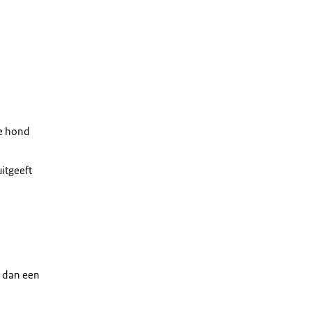
e hond
itgeeft
t dan een