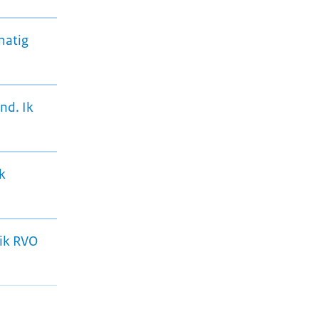
matig
nd. Ik
k
 ik RVO