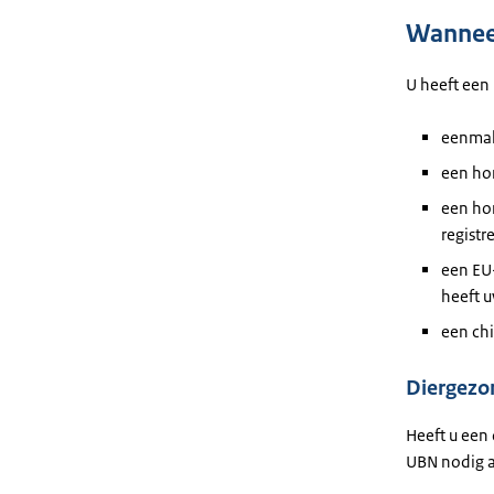
Wanneer
U heeft een
eenmali
een ho
een hon
registre
een EU-
heeft 
een chi
Diergezon
Heeft u een
UBN nodig a