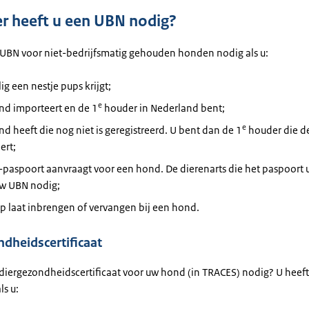
 heeft u een UBN nodig?
 UBN voor niet-bedrijfsmatig gehouden honden nodig als u:
g een nestje pups krijgt;
e
nd importeert en de 1
houder in Nederland bent;
e
d heeft die nog niet is geregistreerd. U bent dan de 1
houder die d
ert;
paspoort aanvraagt voor een hond. De dierenarts die het paspoort u
uw UBN nodig;
p laat inbrengen of vervangen bij een hond.
dheidscertificaat
 diergezondheidscertificaat voor uw hond (in TRACES) nodig? U heef
ls u: