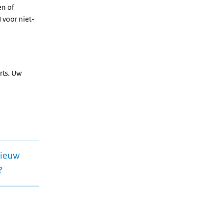
en of
 voor niet-
rts. Uw
nieuw
?