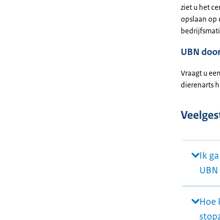
ziet u het c
opslaan op 
bedrijfsmati
UBN door
Vraagt u ee
dierenarts h
Veelges
Ik g
UBN 
Hoe 
stop