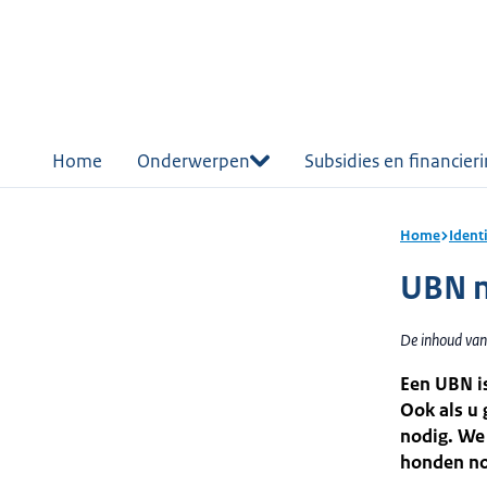
r de
tent
Home
Onderwerpen
Subsidies en financier
Home
Ident
UBN n
De inhoud van
Een UBN i
Ook als u
nodig. We
honden nod