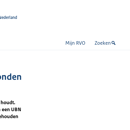
Nederland
Mijn RVO
Zoeken
honden
 houdt.
n een UBN
gehouden