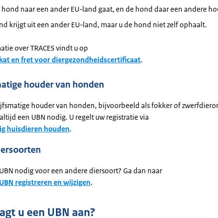
 hond naar een ander EU-land gaat, en de hond daar een andere hou
d krijgt uit een ander EU-land, maar u de hond niet zelf ophaalt.
atie over TRACES vindt u op
at en fret voor diergezondheidscertificaat
.
matige houder van honden
ijfsmatige houder van honden, bijvoorbeeld als fokker of zwerfdiero
altijd een UBN nodig. U regelt uw registratie via
ig huisdieren houden
.
iersoorten
 UBN nodig voor een andere diersoort? Ga dan naar
 UBN registreren en wijzigen
.
agt u een UBN aan?