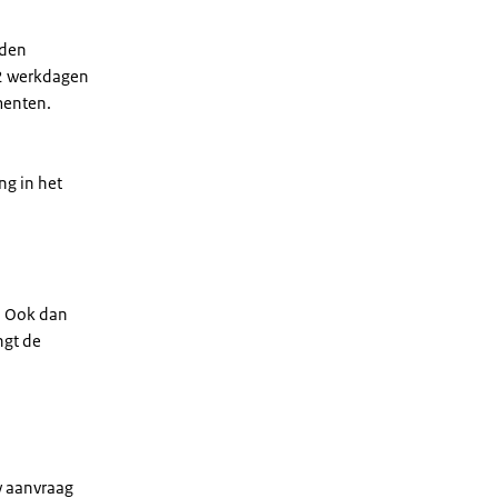
nden
 2 werkdagen
menten.
ng in het
e? Ook dan
ngt de
w aanvraag