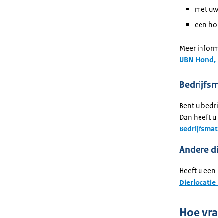
met uw
een hon
Meer inform
UBN Hond, k
Bedrijfs
Bent u bedr
Dan heeft u 
Bedrijfsmat
Andere d
Heeft u een
Dierlocatie
Hoe vra