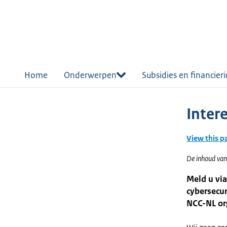
r de
tent
Home
Onderwerpen
Subsidies en financier
Inter
View this p
De inhoud van
Meld u via
cybersecur
NCC-NL or