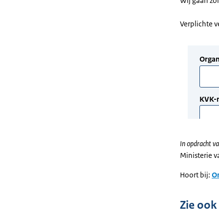
Wij gaan zo
Verplichte 
In opdracht va
Ministerie 
Hoort bij:
On
Zie ook