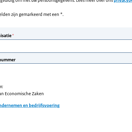
rgvuldig om met uw persoonsgegevens. Lees meer over ons
privacyb
velden zijn gemarkeerd met een *.
n:
van Economische Zaken
dernemen en bedrijfsvoering