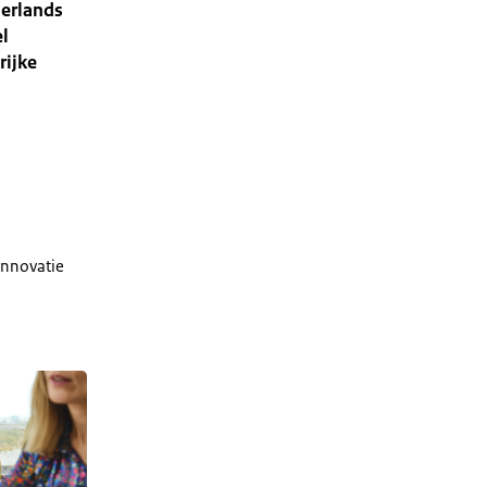
derlands
el
rijke
-innovatie