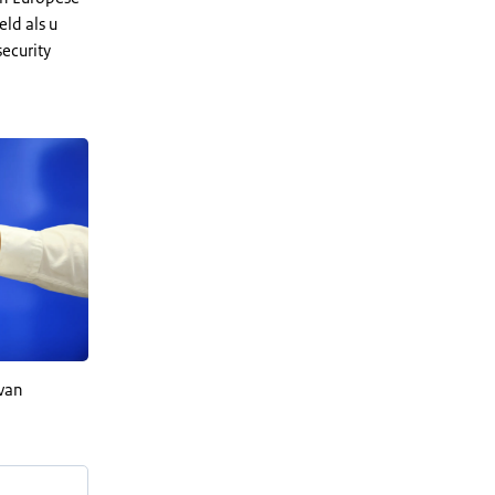
eld als u
ecurity
 van