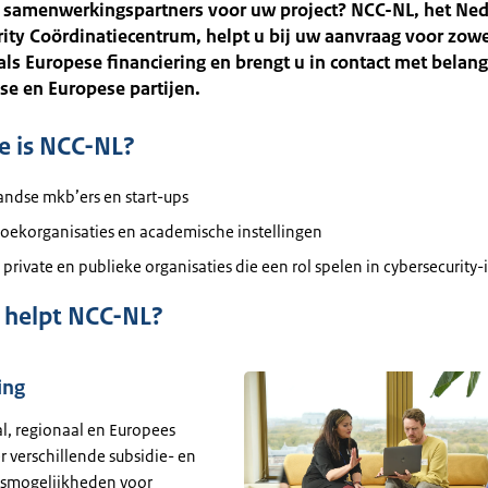
u samenwerkingspartners voor uw project? NCC-NL, het Ne
ity Coördinatiecentrum, helpt u bij uw aanvraag voor zow
als Europese financiering en brengt u in contact met belang
e en Europese partijen.
e is NCC-NL?
andse mkb’ers en start-ups
oekorganisaties en academische instellingen
private en publieke organisaties die een rol spelen in cybersecurity
 helpt NCC-NL?
ing
l, regionaal en Europees
er verschillende subsidie- en
gsmogelijkheden voor