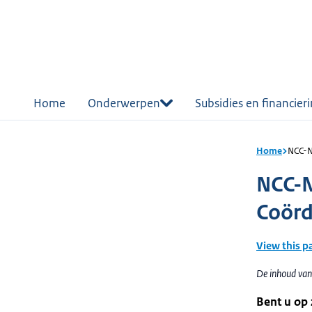
r de
tent
Home
Onderwerpen
Subsidies en financier
Home
NCC-N
NCC-N
Coörd
View this p
De inhoud van
Bent u op 