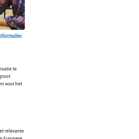
tformulier
ovatie te
 groot
en voor het
et relevante
en Europese