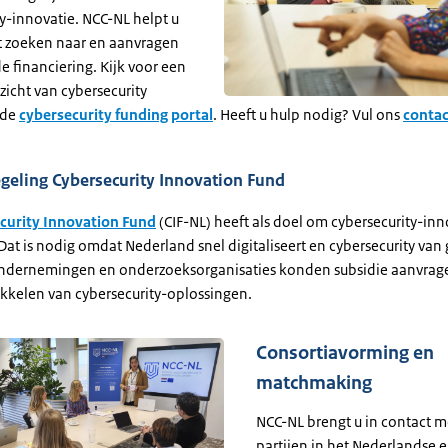
y-innovatie. NCC-NL helpt u
et zoeken naar en aanvragen
 financiering. Kijk voor een
zicht van cybersecurity
 de
cybersecurity funding portal
. Heeft u hulp nodig? Vul ons
contac
geling Cybersecurity Innovation Fund
curity Innovation Fund
(CIF-NL) heeft als doel om cybersecurity-inn
Dat is nodig omdat Nederland snel digitaliseert en cybersecurity van
Ondernemingen en onderzoeksorganisaties konden subsidie aanvrag
kkelen van cybersecurity-oplossingen.
Consortiavorming en
matchmaking
NCC-NL brengt u in contact m
partijen in het Nederlandse 