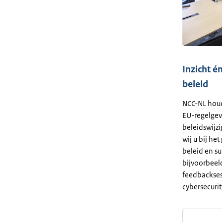
Inzicht é
beleid
NCC-NL houd
EU-regelgev
beleidswijz
wij u bij he
beleid en s
bijvoorbeeld
feedbackses
cybersecurit