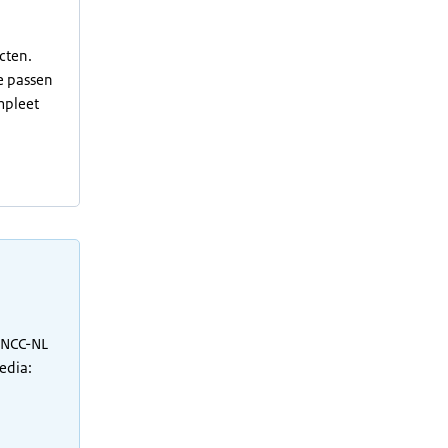
cten.
e passen
ompleet
 NCC-NL
edia: