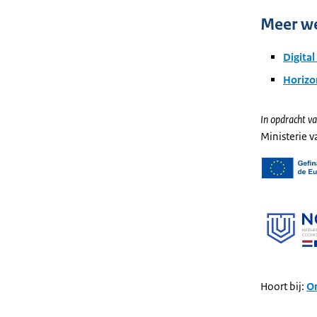
Meer w
Digita
Horizo
In opdracht va
Ministerie 
Hoort bij:
On