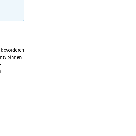
t bevorderen
rity binnen
e
t