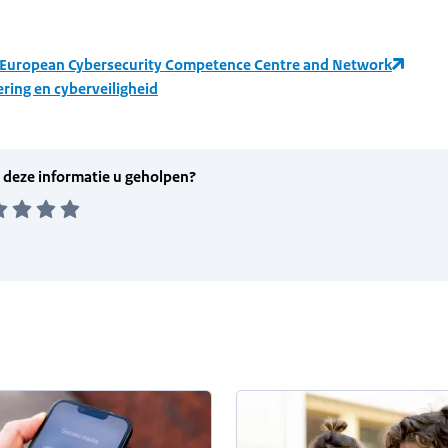
 European Cybersecurity Competence Centre and Network
ering en cyberveiligheid