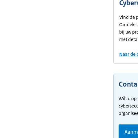
Cyber
Vind de p
Ontdek s
bij uw pr
met deta
Naar de 
Conta
Wilt u o
cybersecu
organisee
Aanme