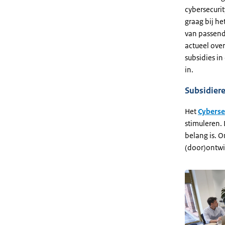
cybersecurit
graag bij h
van passende
actueel over
subsidies in
in.
Subsidiere
Het
Cyberse
stimuleren. 
belang is. 
(door)ontwi