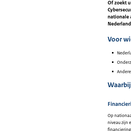
Of zoekt 
Cybersecur
nationale 
Nederlands
Voor wi
Nederl
Onderz
Andere 
Waarbij
Financier
Op nationaa
niveau zijn 
financierin