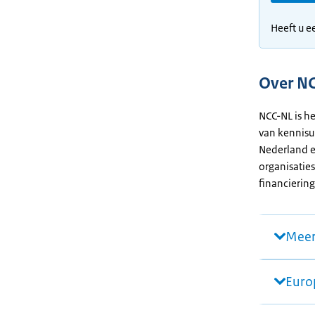
Heeft u e
Over N
NCC-NL is h
van kennisu
Nederland e
organisaties
financieri
Meer
Euro