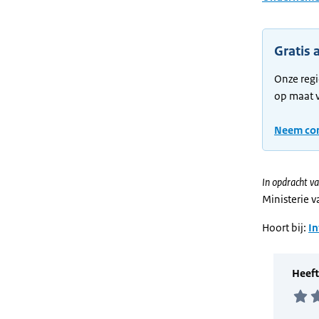
Gratis 
Onze regi
op maat 
Neem con
In opdracht va
Ministerie 
Hoort bij:
I