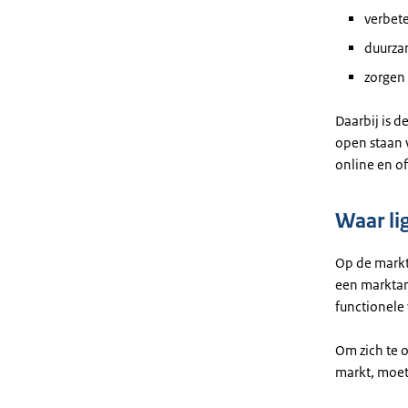
verbete
duurza
zorgen 
Daarbij is d
open staan 
online en of
Waar li
Op de markt
een marktan
functionele
Om zich te 
markt, moet