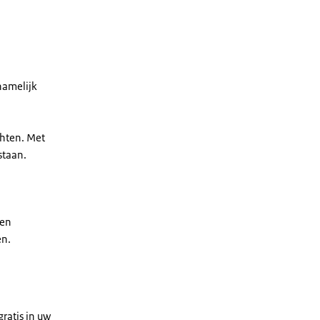
namelijk
chten. Met
staan.
 en
en.
ratis in uw