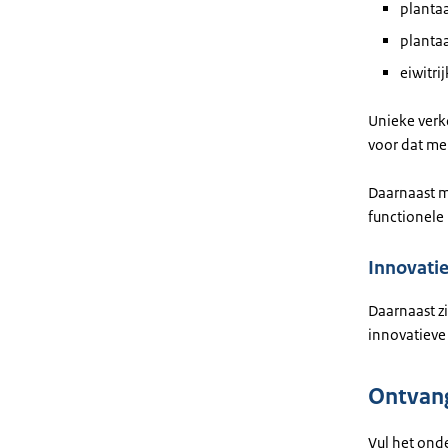
plantaa
plantaa
eiwitr
Unieke verk
voor dat me
Daarnaast m
functionele 
Innovatie
Daarnaast z
innovatieve
Ontvang
Vul het onde