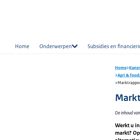
r de
tent
Home
Onderwerpen
Subsidies en financier
Home
Kansr
Agri & food
Marktrapport
Markt
De inhoud van
Werkt u in
markt? Op