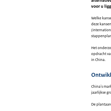
alternatie
voor u lig
Welke kansen
deze kansen 
(internatio
stappenplan
Het onderzoe
opdracht va
in China.
Ontwikk
China's mar
jaarlijkse 
De plantaard