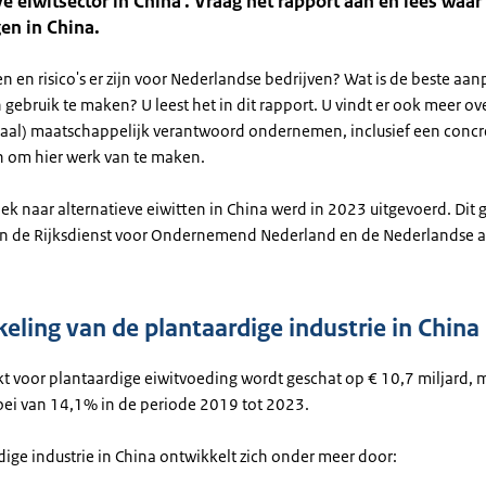
ve eiwitsector in China'. Vraag het rapport aan en lees waar
gen in China.
 en risico's er zijn voor Nederlandse bedrijven? Wat is de beste aa
gebruik te maken? U leest het in dit rapport. U vindt er ook meer ov
naal) maatschappelijk verantwoord ondernemen, inclusief een concr
 om hier werk van te maken.
k naar alternatieve eiwitten in China werd in 2023 uitgevoerd. Dit 
n de Rijksdienst voor Ondernemend Nederland en de Nederlandse
eling van de plantaardige industrie in China
kt voor plantaardige eiwitvoeding wordt geschat op € 10,7 miljard, 
groei van 14,1% in de periode 2019 tot 2023.
ige industrie in China ontwikkelt zich onder meer door: