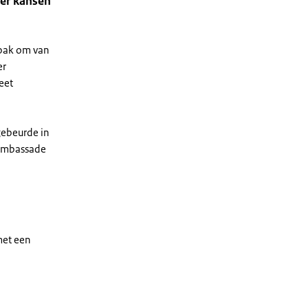
 er kansen
npak om van
er
eet
gebeurde in
 ambassade
met een