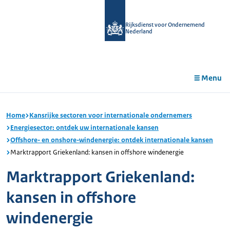
r de
tent
Rijksdienst voor Ondernemend
Nederland
Menu
Home
Kansrijke sectoren voor internationale ondernemers
Energiesector: ontdek uw internationale kansen
Offshore- en onshore-windenergie: ontdek internationale kansen
Marktrapport Griekenland: kansen in offshore windenergie
Marktrapport Griekenland:
kansen in offshore
windenergie