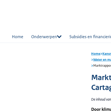
r de
tent
Home
Onderwerpen
Subsidies en financier
Home
Kansr
Water en ma
Marktrappor
Markt
Carta
De inhoud van
Door klima