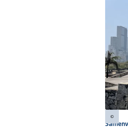
©
Copyrigh
Samenw