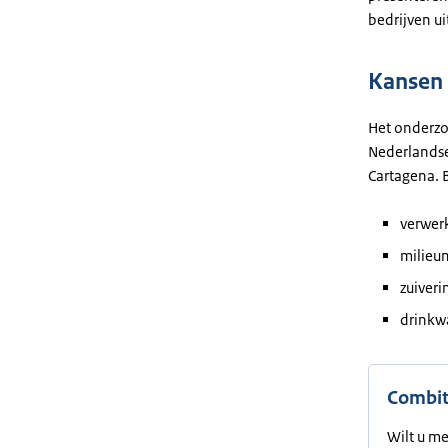
bedrijven ui
Kansen 
Het onderzo
Nederlandse
Cartagena. 
verwer
milieu
zuiveri
drinkw
Combit
Wilt u me