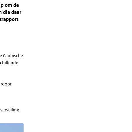
lp om de
n die daar
trapport
e Caribische
chillende
ardoor
vervuiling.