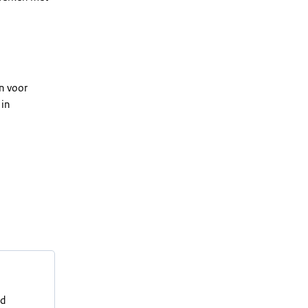
n voor
 in
nd