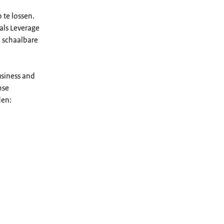
te lossen.
als Leverage
 schaalbare
usiness and
nse
den: