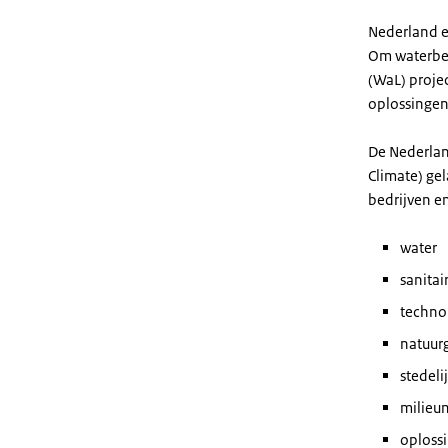
Nederland e
Om waterbeh
(WaL) proje
oplossingen
De Nederlan
Climate) ge
bedrijven e
water
sanita
technol
natuur
stedeli
milieu
oploss