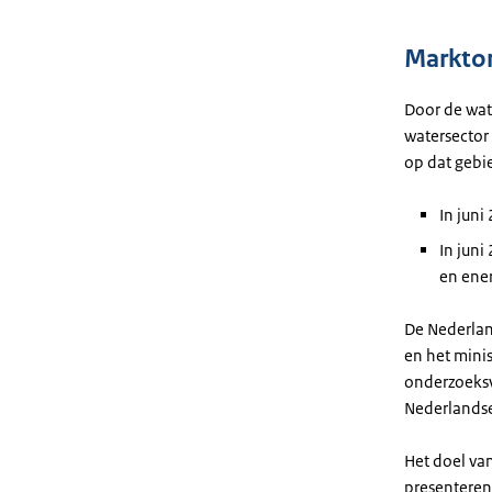
Markton
Door de wat
watersector
op dat gebi
In jun
In juni
en ene
De Nederlan
en het mini
onderzoeksv
Nederlandse
Het doel va
presenteren