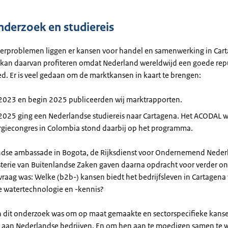
derzoek en studiereis
erproblemen liggen er kansen voor handel en samenwerking in Car
 kan daarvan profiteren omdat Nederland wereldwijd een goede repu
ed. Er is veel gedaan om de marktkansen in kaart te brengen:
i 2023 en begin 2025 publiceerden wij marktrapporten.
 2025 ging een Nederlandse studiereis naar Cartagena. Het ACODAL wa
rgiecongres in Colombia stond daarbij op het programma.
dse ambassade in Bogota, de Rijksdienst voor Ondernemend Neder
sterie van Buitenlandse Zaken gaven daarna opdracht voor verder o
raag was: Welke (b2b-) kansen biedt het bedrijfsleven in Cartagena
 watertechnologie en -kennis?
n dit onderzoek was om op maat gemaakte en sectorspecifieke kanse
 aan Nederlandse bedrijven. En om hen aan te moedigen samen te 