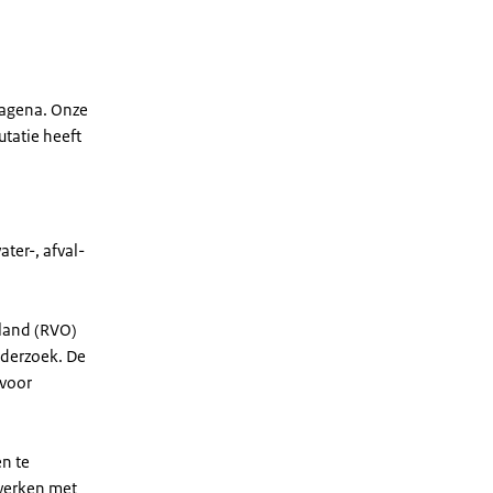
tagena. Onze
tatie heeft
ter-, afval-
land (RVO)
nderzoek. De
 voor
n te
werken met