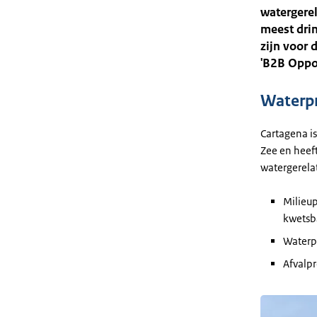
watergere
meest drin
zijn voor 
'B2B Oppor
Waterpr
Cartagena i
Zee en heef
watergerela
Milieu
kwetsb
Waterpr
Afvalpr