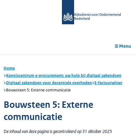
r de
tent
Rijksdienst voor Ondernemend
Nederland
Menu
Home
Kenniscentrum e-procurement: uw hulp bij digitaal zakendoen
Digitaal zakendoen voor decentrale overheden
E-factuurwijzer
Bouwsteen 5: Externe communicatie
Bouwsteen 5: Externe
communicatie
De inhoud van deze pagina is gecontroleerd op 31 oktober 2025