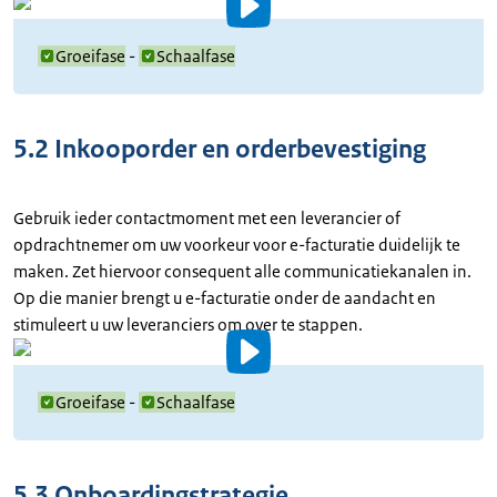
Video
details
Groeifase
-
Schaalfase
5.2 Inkooporder en orderbevestiging
Gebruik ieder contactmoment met een leverancier of
opdrachtnemer om uw voorkeur voor e-facturatie duidelijk te
maken. Zet hiervoor consequent alle communicatiekanalen in.
Op die manier brengt u e-facturatie onder de aandacht en
stimuleert u uw leveranciers om over te stappen.
Video
details
Groeifase
-
Schaalfase
5.3 Onboardingstrategie