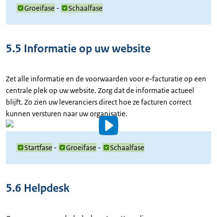
details
Groeifase
-
Schaalfase
5.5 Informatie op uw website
Zet alle informatie en de voorwaarden voor e-facturatie op een
centrale plek op uw website. Zorg dat de informatie actueel
blijft. Zo zien uw leveranciers direct hoe ze facturen correct
kunnen versturen naar uw organisatie.
Video
details
Startfase
-
Groeifase
-
Schaalfase
5.6 Helpdesk