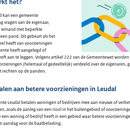
kt het?
nd kan een gemeente
ng vragen van de eigenaar,
f iemand met beperkte
een pand. Dit gebeurt als het
el heeft van voorzieningen
ente heeft aangelegd of
eft aan te leggen. Volgens artikel 222 van de Gemeentewet worden
orzieningen (helemaal of gedeeltelijk) verdeeld over de eigenaren, g
t rechten op de panden.
len aan betere voorzieningen in Leudal
nte Leudal betalen woningen of bedrijven mee aan nieuwe of verbe
n, zoals de aanleg van een riool in het buitengebied of voorzieninge
e een woning of bedrijf heeft in een gebied waar betere voorzienin
n aanslag voor de baatbelasting.