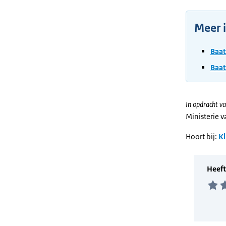
Meer 
Baat
Baat
In opdracht va
Ministerie 
Hoort bij:
Kl