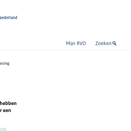
Nederland
Mijn RVO
Zoeken
asting
l hebben
r een