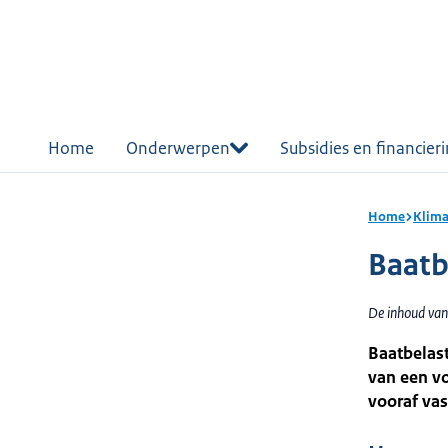
r de
tent
Home
Onderwerpen
Subsidies en financier
Home
Klima
Baatb
De inhoud van
Baatbelast
van een vo
vooraf vas