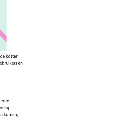
 de kosten
ebruikers en
terde
n bij
gen komen,