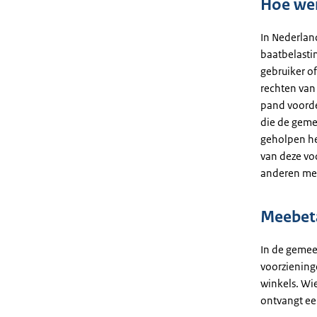
Hoe wer
In Nederla
baatbelasti
gebruiker o
rechten van 
pand voorde
die de geme
geholpen he
van deze vo
anderen me
Meebeta
In de gemee
voorzieninge
winkels. Wi
ontvangt ee