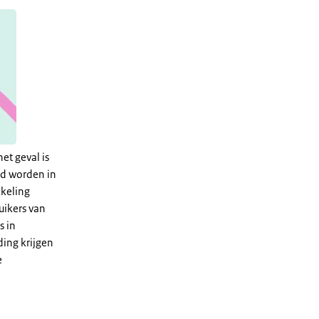
et geval is
rd worden in
kkeling
uikers van
s in
ing krijgen
e