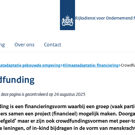
Rijksdienst voor Ondernemend 
ing
Over ons
Contact
atadaptatie gebouwde omgeving
Klimaatadaptatie: financiering
Crowdfu
dfunding
 deze pagina is gecontroleerd op 24 augustus 2025
ng is een financieringsvorm waarbij een groep (vaak parti
ers samen een project (financieel) mogelijk maken. Doorg
eefgeld’ maar er zijn ook crowdfundingsvormen met peer-t
re leningen, of in-kind bijdragen in de vorm van menskrach