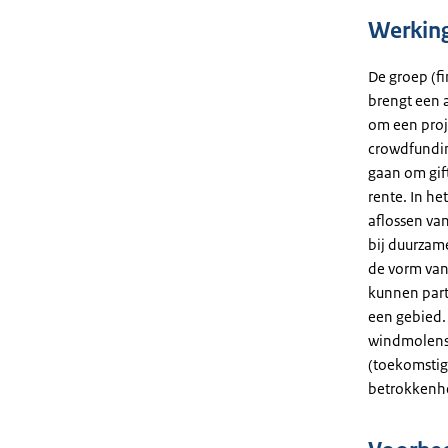
Werkin
De groep (fi
brengt een a
om een proje
crowdfundin
gaan om gif
rente. In het
aflossen van
bij duurzam
de vorm van 
kunnen part
een gebied.
windmolens 
(toekomsti
betrokkenhe