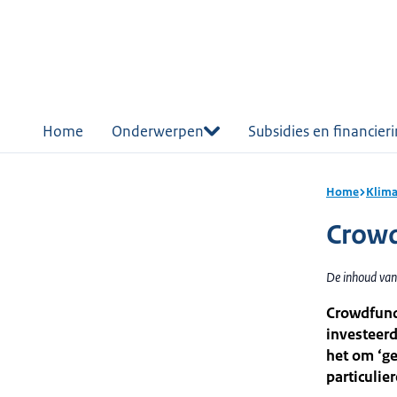
r de
tent
Home
Onderwerpen
Subsidies en financier
Home
Klima
Crow
De inhoud van
Crowdfundi
investeerd
het om ‘g
particulie