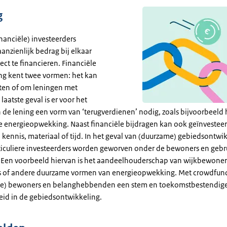
g
nanciële) investeerders
anzienlijk bedrag bij elkaar
ct te financieren. Financiële
g kent twee vormen: het kan
ten of om leningen met
 laatste geval is er voor het
 de lening een vorm van ‘terugverdienen’ nodig, zoals bijvoorbeeld h
e energieopwekking. Naast financiële bijdragen kan ook geïnvestee
kennis, materiaal of tijd. In het geval van (duurzame) gebiedsontwi
iculiere investeerders worden geworven onder de bewoners en gebr
 Een voorbeeld hiervan is het aandeelhouderschap van wijkbewoner
of andere duurzame vormen van energieopwekking. Met crowdfund
ge) bewoners en belanghebbenden een stem en toekomstbestendig
id in de gebiedsontwikkeling.