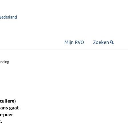
Nederland
Mijn RVO
Zoeken
nding
culiere)
aans gaat
o-peer
t.