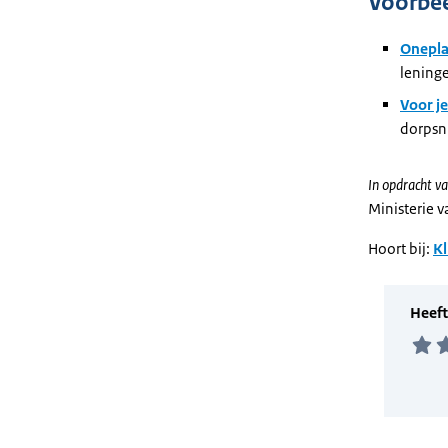
Voorbe
Onepl
lening
Voor j
dorpsni
In opdracht va
Ministerie 
Hoort bij:
Kl