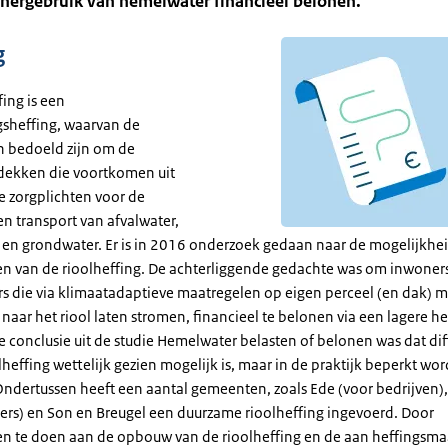
 hergebruik van hemelwater financieel belonen.
g
ing is een
sheffing, waarvan de
 bedoeld zijn om de
 dekken die voortkomen uit
e zorgplichten voor de
n transport van afvalwater,
en grondwater. Er is in 2016 onderzoek gedaan naar de mogelijkhei
ren van de rioolheffing. De achterliggende gedachte was om inwoner
 die via klimaatadaptieve maatregelen op eigen perceel (en dak) 
aar het riool laten stromen, financieel te belonen via een lagere he
e conclusie uit de studie Hemelwater belasten of belonen was dat dif
heffing wettelijk gezien mogelijk is, maar in de praktijk beperkt wor
Ondertussen heeft een aantal gemeenten, zoals Ede (voor bedrijven)
ers) en Son en Breugel een duurzame rioolheffing ingevoerd. Door
n te doen aan de opbouw van de rioolheffing en de aan heffingsmaa