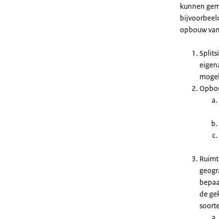
kunnen geme
bijvoorbeeld
opbouw van 
Split
eigena
mogel
Opbou
Ruimte
geogr
bepaa
de ge
soort