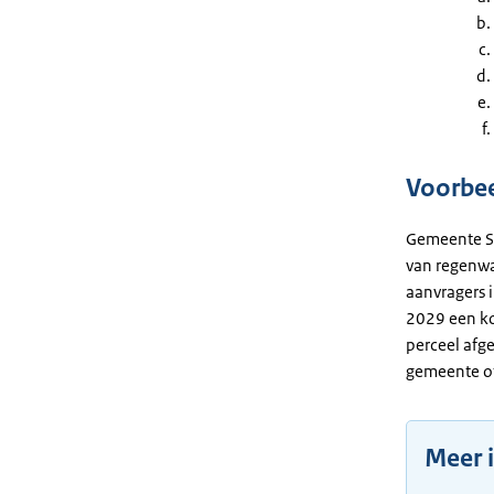
Voorbe
Gemeente So
van regenwa
aanvragers 
2029 een ko
perceel afge
gemeente of
Meer 