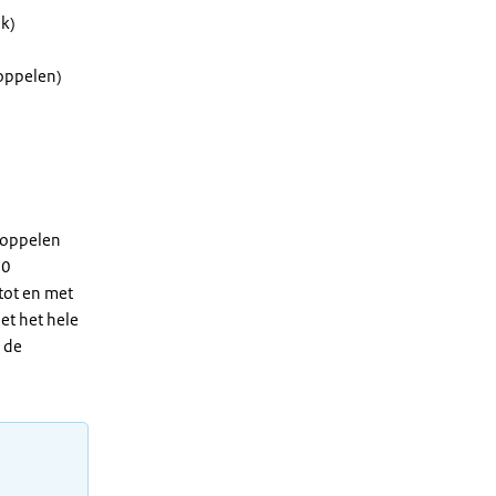
ik)
koppelen)
koppelen
60
tot en met
et het hele
n de