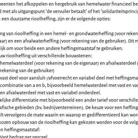
enten het afkoppelen en hergebruik van hemelwater financieel b
 met als uitgangspunt ‘de vervuiler betaalt’ of het ‘solidariteitsprinc
een duurzame rioolheffing, zijn er de volgende opties:
sing van rioolheffing in een hemel- en grondwaterheffing (voor reke
ar) en een afvalwaterheffing (voor rekening van de gebruiker). Dit 
ijk om voor beide een andere heffingsmaatstaf te gebruiken.
w rioolheffing uit verschillende bouwstenen:
hemelwaterdeel (voor rekening van de eigenaar) en afvalwaterdeel 
rekening van de gebruiker)
vast deel voor aansluit-/afvoerrecht en variabel deel met heffingsma
combinatie van a en b, bijvoorbeeld hemelwaterdeel met vast en var
en afvalwaterdeel met vast en variabel onderdeel.
lijke differentiatie met bijvoorbeeld een ander tarief voor verschill
afische gebieden (bv. bedrijventerreinen). De keuze voor een heffin
lt vervolgens de mate waarin en waarop er gedifferentieerd kan wo
kozen opbouw van de rioolheffing kan gekozen worden voor de vol
en heffingsmaatstaf:
Vast bedrag per perceel