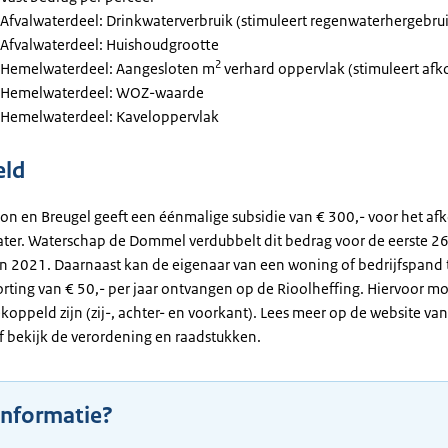
Afvalwaterdeel: Drinkwaterverbruik (stimuleert regenwaterhergebru
Afvalwaterdeel: Huishoudgrootte
2
Hemelwaterdeel: Aangesloten m
verhard oppervlak (stimuleert af
Hemelwaterdeel: WOZ-waarde
Hemelwaterdeel: Kaveloppervlak
eld
n en Breugel geeft een éénmalige subsidie van € 300,- voor het af
ter. Waterschap de Dommel verdubbelt dit bedrag voor de eerste 2
in 2021. Daarnaast kan de eigenaar van een woning of bedrijfspand 
rting van € 50,- per jaar ontvangen op de Rioolheffing. Hiervoor mo
koppeld zijn (zij-, achter- en voorkant). Lees meer op de website va
 bekijk de verordening en raadstukken.
informatie?