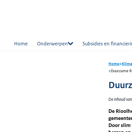
r de
tent
Home
Onderwerpen
Subsidies en financier
Home
Klima
Duurzame Ri
Duurz
De inhoud van
De Rioolhe
gemeenten
Door slim 