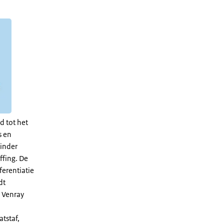
d tot het
s en
minder
ffing. De
ferentiatie
dt
, Venray
tstaf,