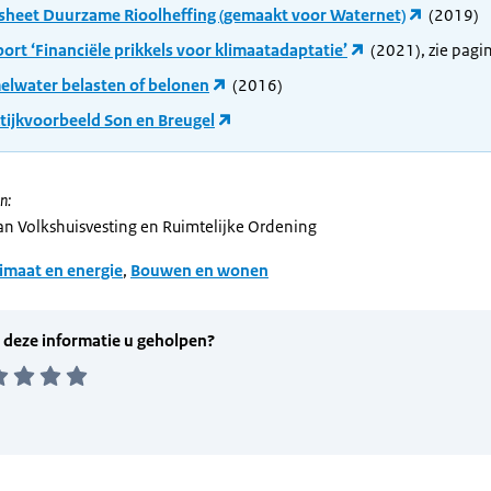
sheet Duurzame Rioolheffing (gemaakt voor Waternet)
(2019)
ort ‘Financiële prikkels voor klimaatadaptatie’
(2021), zie pagi
lwater belasten of belonen
(2016)
tijkvoorbeeld Son en Breugel
n:
van Volkshuisvesting en Ruimtelijke Ordening
imaat en energie
,
Bouwen en wonen