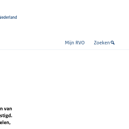
Nederland
Mijn RVO
Zoeken
en van
stigd.
elen,