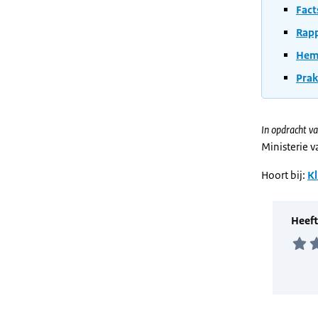
Fact
Rapp
Heme
Prak
In opdracht va
Ministerie 
Hoort bij:
Kl