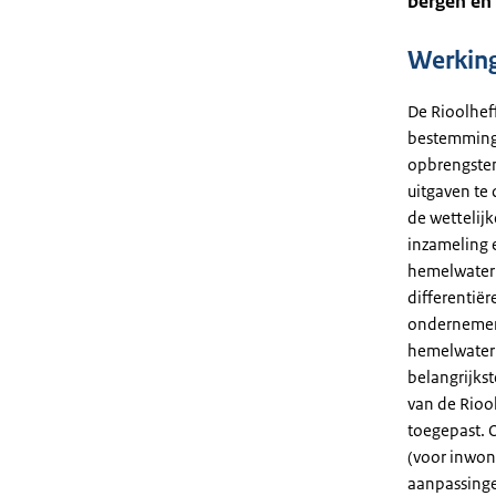
bergen en
Werkin
De Rioolheff
bestemming
opbrengsten
uitgaven te
de wettelijk
inzameling e
hemelwater 
differentië
ondernemers
hemelwater n
belangrijkst
van de Riool
toegepast. 
(voor inwon
aanpassinge