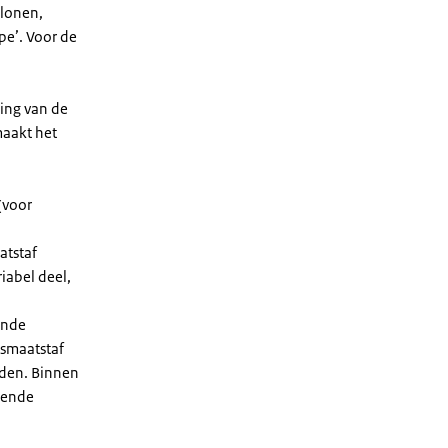
elonen,
ipe’. Voor de
ning van de
maakt het
(voor
atstaf
iabel deel,
ende
gsmaatstaf
rden. Binnen
gende