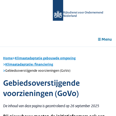
r de
tent
Rijksdienst voor Ondernemend
Nederland
Menu
Home
Klimaatadaptatie gebouwde omgeving
Klimaatadaptatie: financiering
Gebiedsoverstijgende voorzieningen (GoVo)
Gebiedsoverstijgende
voorzieningen (GoVo)
De inhoud van deze pagina is gecontroleerd op 26 september 2025