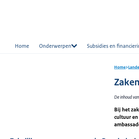
r de
tent
Home
Onderwerpen
Subsidies en financier
Home
Lande
Zaken
De inhoud van
Bij het z
cultuur en
ambassade