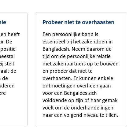
hie
Probeer niet te overhaasten
 en heeft
Een persoonlijke band is
ur. De
essentieel bij het zakendoen in
positie
Bangladesh. Neem daarom de
meestal
tijd om de persoonlijke relatie
j stelt
met zakenpartners op te bouwen
aalt de
en probeer dat niet te
n de
overhaasten. Er kunnen enkele
uderen
ontmoetingen overheen gaan
ere
voor een Bengalees zich
voldoende op zijn of haar gemak
voelt om de onderhandelingen
naar een volgend niveau te tillen.