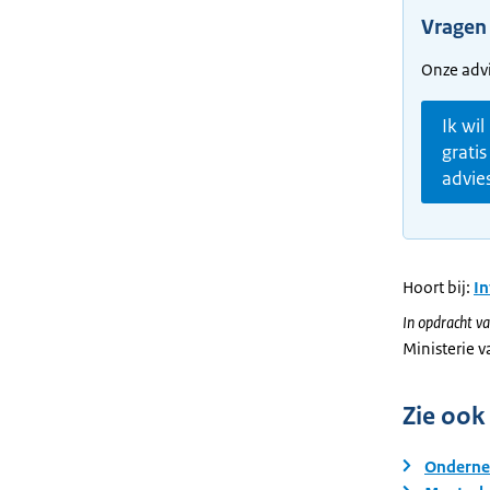
Vragen
Onze advi
Ik wil
gratis
advie
Hoort bij:
I
In opdracht va
Ministerie 
Zie ook
Onderne