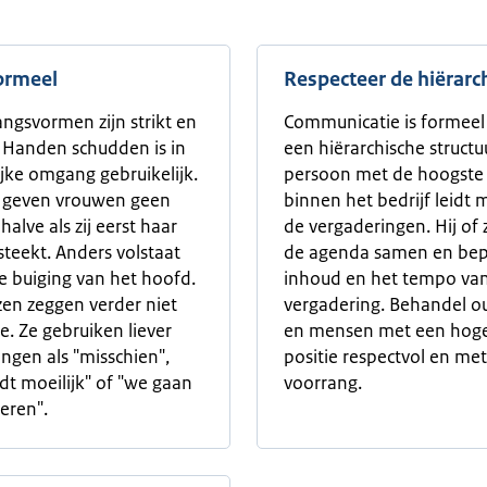
ormeel
Respecteer de hiërarc
gsvormen zijn strikt en
Communicatie is formeel
 Handen schudden is in
een hiërarchische structu
ijke omgang gebruikelijk.
persoon met de hoogste 
geven vrouwen geen
binnen het bedrijf leidt 
alve als zij eerst haar
de vergaderingen. Hij of zi
steekt. Anders volstaat
de agenda samen en bep
te buiging van het hoofd.
inhoud en het tempo va
en zeggen verder niet
vergadering. Behandel o
e. Ze gebruiken liever
en mensen met een hog
ingen als "misschien",
positie respectvol en met
dt moeilijk" of "we gaan
voorrang.
eren".