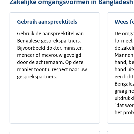
Zakelijke omgangsvormen in Bangladesh
Gebruik aanspreektitels
Wees f
Gebruik de aanspreektitel van
De omgan
Bengalese gesprekspartners.
formeel.
Bijvoorbeeld dokter, minister,
de zakel
meneer of mevrouw gevolgd
Mannen 
door de achternaam. Op deze
hand, beh
manier toont u respect naar uw
hand uit
gesprekspartners.
een lich
Bengalez
graag ne
uitdrukk
"dat wor
het prob